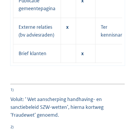
Publicatie
x
gemeentepagina
Externe relaties
x
Ter
(bv adviesraden)
kennisname
Brief klanten
x
1)
Voluit: ‘ Wet aanscherping handhaving- en
sanctiebeleid SZW-wetten’, hierna kortweg
‘Fraudewet’ genoemd.
2)