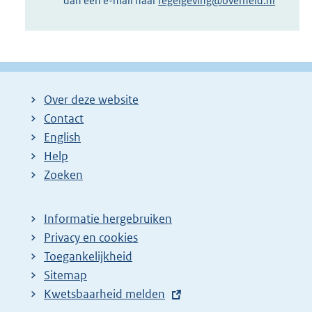
dan een e-mail naar
regelgeving@overheid.nl
Over deze website
Contact
English
Help
Zoeken
Informatie hergebruiken
Privacy en cookies
Toegankelijkheid
Sitemap
E
Kwetsbaarheid melden