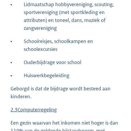
•
Lidmaatschap hobbyvereniging, scouting,
sportvereniging (met sportkleding en
attributen) en toneel, dans, muziek of
zangvereniging
•
Schoolreisjes, schoolkampen en
schoolexcursies
•
Ouderbijdrage voor school
•
Huiswerkbegeleiding
Geborgd is dat de bijdrage wordt besteed aan
kinderen.
2.3Co
mputerregeling
Een gezin waarvan het inkomen niet hoger is dan
110% van de geldende bijstandsnorm. met