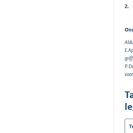
2.
Ond
Aldu
E.Ap
griff
P. D
voor
T
l
T