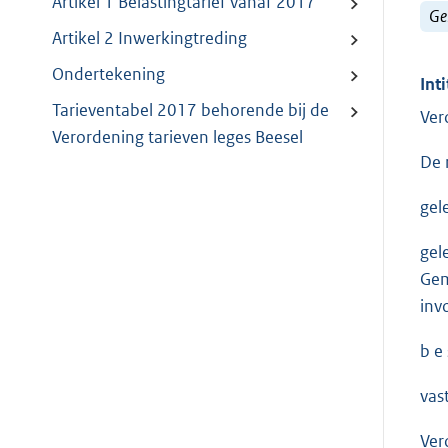
Artikel 1 Belastingtarief vanaf 2017
Ge
Artikel 2 Inwerkingtreding
Ondertekening
Inti
Tarieventabel 2017 behorende bij de
Ver
Verordening tarieven leges Beesel
De 
gel
gel
Gem
inv
b e s
vast
Ver