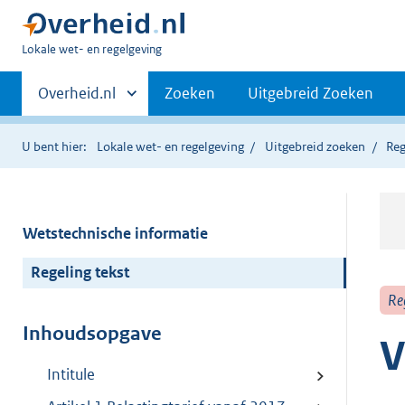
U
Lokale wet- en regelgeving
bent
Primaire
hier:
Andere
Overheid.nl
Zoeken
Uitgebreid Zoeken
sites
navigatie
binnen
U bent hier:
Lokale wet- en regelgeving
Uitgebreid zoeken
Reg
Wetstechnische informatie
Regeling tekst
Re
Inhoudsopgave
V
Intitule