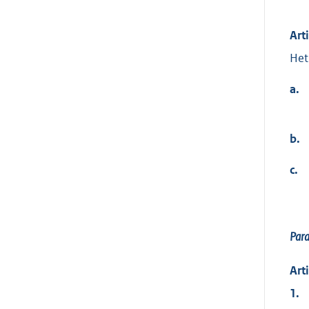
Art
Het
a.
b.
c.
Para
Art
1.