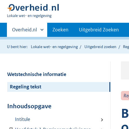
U
Lokale wet- en regelgeving
bent
Primaire
hier:
Andere
Overheid.nl
Zoeken
Uitgebreid Zoeken
sites
navigatie
binnen
U bent hier:
Lokale wet- en regelgeving
Uitgebreid zoeken
Reg
Wetstechnische informatie
Regeling tekst
Re
Inhoudsopgave
B
Intitule
o