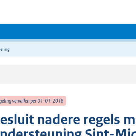
eling
geling vervallen per 01-01-2018
esluit nadere regels 
ndersteuning Sint-Mic