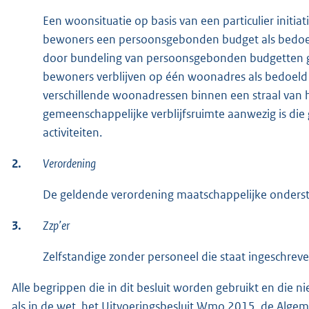
Een woonsituatie op basis van een particulier initi
bewoners een persoonsgebonden budget als bedoel
door bundeling van persoonsgebonden budgetten g
bewoners verblijven op één woonadres als bedoeld in
verschillende woonadressen binnen een straal van 
gemeenschappelijke verblijfsruimte aanwezig is die 
activiteiten.
2.
Verordening
De geldende verordening maatschappelijke onderste
3.
Zzp’er
Zelfstandige zonder personeel die staat ingeschre
Alle begrippen die in dit besluit worden gebruikt en die
als in de wet, het Uitvoeringsbesluit Wmo 2015, de Alge