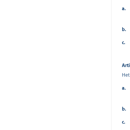
a.
b.
c.
Art
Het
a.
b.
c.