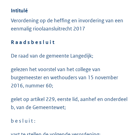
Intitulé
Verordening op de heffing en invordering van een
eenmalig rioolaansluitrecht 2017
R a a d s b e s l u i t
De raad van de gemeente Langedijk;
gelezen het voorstel van het college van
burgemeester en wethouders van 15 november
2016, nummer 60;
gelet op artikel 229, eerste lid, aanhef en onderdeel
b, van de Gemeentewet;
b e s l u i t :
vast te stellen de volgende verordening: