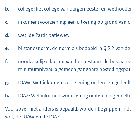
b.
college: het college van burgemeester en wethoud
c.
inkomensvoorziening: een uitkering op grond van de
d.
wet: de Participatiewet;
e.
bijstandsnorm: de norm als bedoeld in § 3.2 van de
f.
noodzakelijke kosten van het bestaan: de bestaan
minimumniveau algemeen gangbare bestedingspat
g.
IOAW: Wet inkomensvoorziening oudere en gedeelte
h.
IOAZ: Wet inkomensvoorziening oudere en gedeeltel
Voor zover niet anders is bepaald, worden begrippen in dez
wet, de IOAW en de IOAZ.