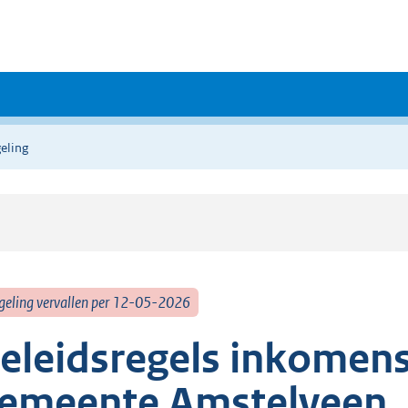
eling
geling vervallen per 12-05-2026
eleidsregels inkomen
emeente Amstelveen