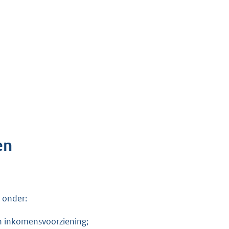
en
 onder:
n inkomensvoorziening;