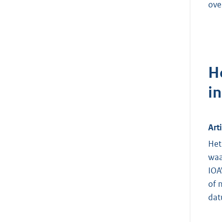
ove
H
in
Art
Het
waa
IOA
of 
dat