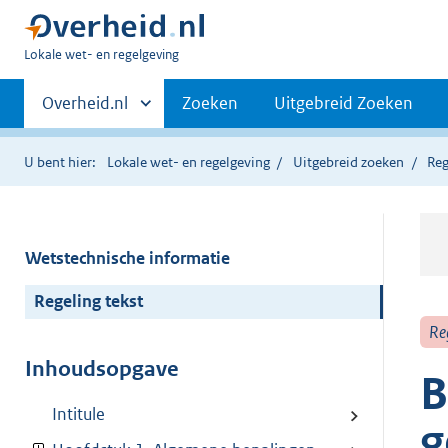
U
Lokale wet- en regelgeving
bent
Primaire
hier:
Andere
Overheid.nl
Zoeken
Uitgebreid Zoeken
sites
navigatie
binnen
U bent hier:
Lokale wet- en regelgeving
Uitgebreid zoeken
Reg
Wetstechnische informatie
Regeling tekst
Re
Inhoudsopgave
B
Intitule
g