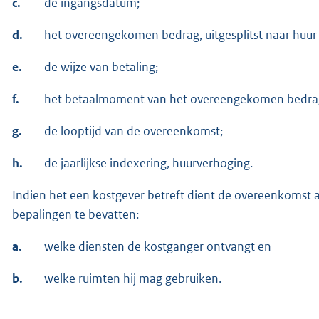
c.
de ingangsdatum;
d.
het overeengekomen bedrag, uitgesplitst naar huur 
e.
de wijze van betaling;
f.
het betaalmoment van het overeengekomen bedra
g.
de looptijd van de overeenkomst;
h.
de jaarlijkse indexering, huurverhoging.
Indien het een kostgever betreft dient de overeenkomst a
bepalingen te bevatten:
a.
welke diensten de kostganger ontvangt en
b.
welke ruimten hij mag gebruiken.