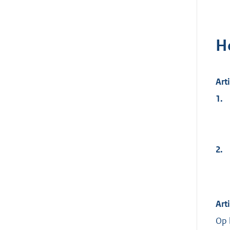
H
Art
1.
2.
Art
Op 