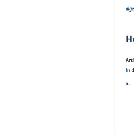
alge
H
Art
In 
a.