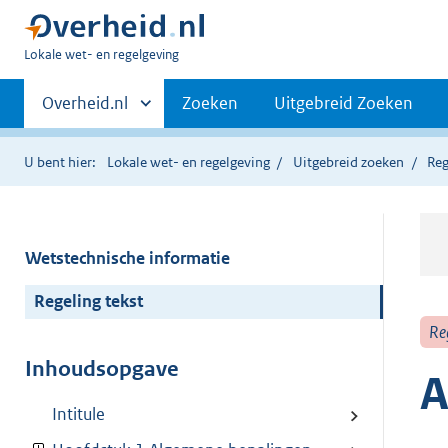
U
Lokale wet- en regelgeving
bent
Primaire
hier:
Andere
Overheid.nl
Zoeken
Uitgebreid Zoeken
sites
navigatie
binnen
U bent hier:
Lokale wet- en regelgeving
Uitgebreid zoeken
Reg
Wetstechnische informatie
Regeling tekst
Re
Inhoudsopgave
A
Intitule