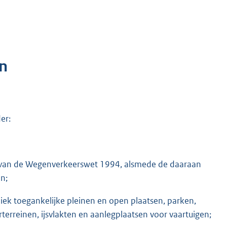
n
er:
r b, van de Wegenverkeerswet 1994, alsmede de daaraan
n;
liek toegankelijke pleinen en open plaatsen, parken,
erreinen, ijsvlakten en aanlegplaatsen voor vaartuigen;