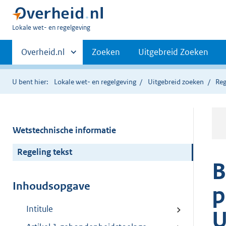
U
Lokale wet- en regelgeving
bent
Primaire
hier:
Andere
Overheid.nl
Zoeken
Uitgebreid Zoeken
sites
navigatie
binnen
U bent hier:
Lokale wet- en regelgeving
Uitgebreid zoeken
Reg
Wetstechnische informatie
Regeling tekst
B
Inhoudsopgave
p
Intitule
U