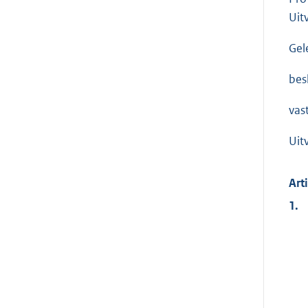
Uit
Gel
bes
vas
Uit
Art
1.