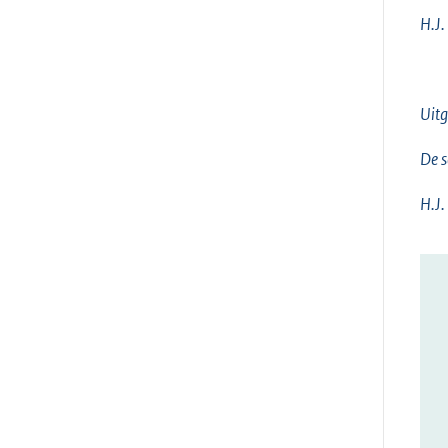
H.J.
Uit
De s
H.J.