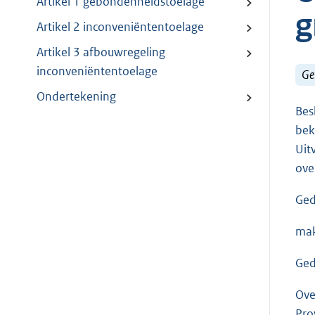
Artikel 1 gebondenheidstoelage
g
Artikel 2 inconveniëntentoelage
Artikel 3 afbouwregeling
inconveniëntentoelage
Ge
Ondertekening
Bes
bek
Uit
ove
Ged
mak
Ged
Ove
Pro