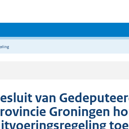
eling
esluit van Gedeputeer
rovincie Groningen h
itvoeringsregeling to