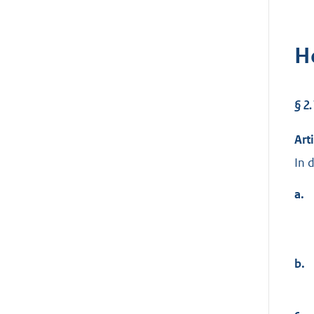
H
§ 2
Art
In 
a.
b.
c.