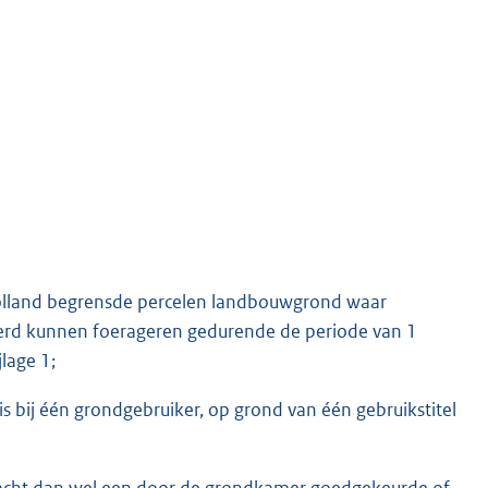
olland begrensde percelen landbouwgrond waar
rd kunnen foerageren gedurende de periode van 1
lage 1;
s bij één grondgebruiker, op grond van één gebruikstitel
)pacht dan wel een door de grondkamer goedgekeurde of