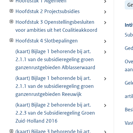
Hoofdstuk 1 Algemeen
Ge
Hoofdstuk 2 Projectsubsidies
Hoofdstuk 3 Openstellingsbesluiten
Inti
voor ambities uit het Coalitieakkoord
Sub
Hoofdstuk 4 Slotbepalingen
Ged
(kaart) Bijlage 1 behorende bij art.
2.1.1 van de subsidieregeling groen
Ove
ganzenrustgebieden Alblasserwaard
aan
(kaart) Bijlage 1 behorende bij art.
Gel
2.1.1 van de subsidieregeling groen
ganzenrustgebieden Reeuwijk
art
(kaart) Bijlage 2 behorende bij art.
Bes
2.2.3 van de Subsidieregeling Groen
Zuid-Holland 2016
Vas
(kaart) Bijlage 3 behorende bij art.