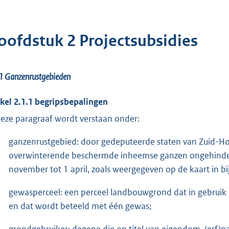
oofdstuk 2 Projectsubsidies
.1
Ganzenrustgebieden
ikel 2.1.1 begripsbepalingen
deze paragraaf wordt verstaan onder:
ganzenrustgebied: door gedeputeerde staten van Zuid-H
overwinterende beschermde inheemse ganzen ongehinde
november tot 1 april, zoals weergegeven op de kaart in bij
gewasperceel: een perceel landbouwgrond dat in gebruik i
en dat wordt beteeld met één gewas;
grondgebruiker: degene die op titel van eigendom, (erf