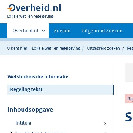
U
Lokale wet- en regelgeving
bent
Primaire
hier:
Andere
Overheid.nl
Zoeken
Uitgebreid Zoeken
sites
navigatie
binnen
U bent hier:
Lokale wet- en regelgeving
Uitgebreid zoeken
Reg
Wetstechnische informatie
Regeling tekst
Re
Inhoudsopgave
S
Intitule