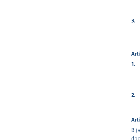
3.
Art
1.
2.
Art
Bij
doo