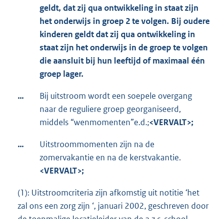
geldt, dat zij qua ontwikkeling in staat zijn
het onderwijs in groep 2 te volgen. Bij oudere
kinderen geldt dat zij qua ontwikkeling in
staat zijn het onderwijs in de groep te volgen
die aansluit bij hun leeftijd of maximaal één
groep lager.
…
Bij uitstroom wordt een soepele overgang
naar de reguliere groep georganiseerd,
middels “wenmomenten”e.d.;
<VERVALT>;
…
Uitstroommomenten zijn na de
zomervakantie en na de kerstvakantie.
<VERVALT>;
(1): Uitstroomcriteria zijn afkomstig uit notitie ‘het
zal ons een zorg zijn ‘, januari 2002, geschreven door
de toenmalige locatieleider van de a.z.c. school