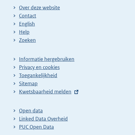
Over deze website
Contact
English
Help
Zoeken
Informatie hergebruiken
Privacy en cookies
Toegankelijkheid
Sitemap
E
Kwetsbaarheid melden
x
t
Open data
e
Linked Data Overheid
r
PUC Open Data
n