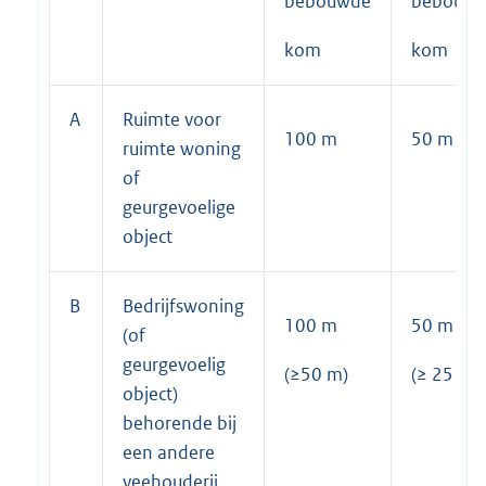
bebouwde
bebouw
kom
kom
A
Ruimte voor
100 m
50 m
ruimte woning
of
geurgevoelige
object
B
Bedrijfswoning
100 m
50 m
(of
geurgevoelig
(≥50 m)
(≥ 25 m)
object)
behorende bij
een andere
veehouderij