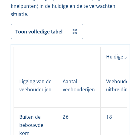
knelpunten) in de huidige en de te verwachten
situatie.
Toon volledige tabel
Huidige situa
Ligging van de
Aantal
Veehouderij
veehouderijen
veehouderijen
uitbreidings
Buiten de
26
18
bebouwde
kom