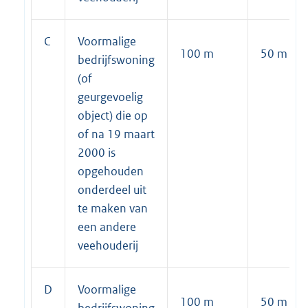
C
Voormalige
100 m
50 m
bedrijfswoning
(of
geurgevoelig
object) die op
of na 19 maart
2000 is
opgehouden
onderdeel uit
te maken van
een andere
veehouderij
D
Voormalige
100 m
50 m