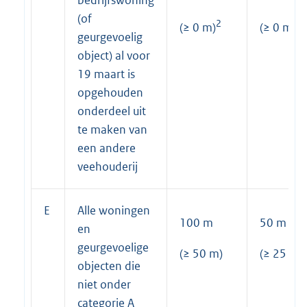
bedrijfswoning
(of
2
2
(≥ 0 m)
(≥ 0 m)
geurgevoelig
object) al voor
19 maart is
opgehouden
onderdeel uit
te maken van
een andere
veehouderij
E
Alle woningen
100 m
50 m
en
geurgevoelige
(≥ 50 m)
(≥ 25 m)
objecten die
niet onder
categorie A