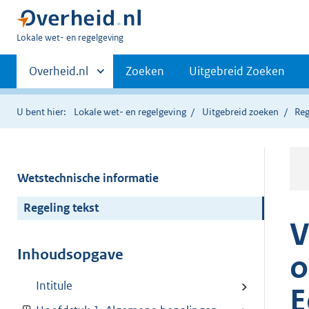
U
Lokale wet- en regelgeving
bent
Primaire
hier:
Andere
Overheid.nl
Zoeken
Uitgebreid Zoeken
sites
navigatie
binnen
U bent hier:
Lokale wet- en regelgeving
Uitgebreid zoeken
Reg
Wetstechnische informatie
Regeling tekst
V
Inhoudsopgave
o
Intitule
E