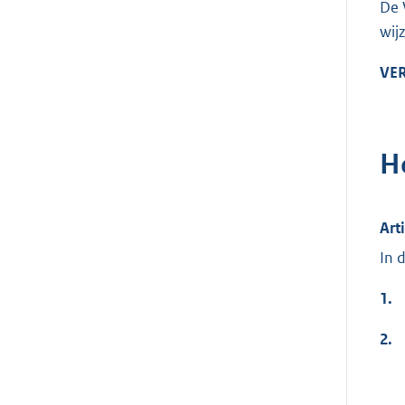
De 
wij
VE
H
Art
In 
1.
2.