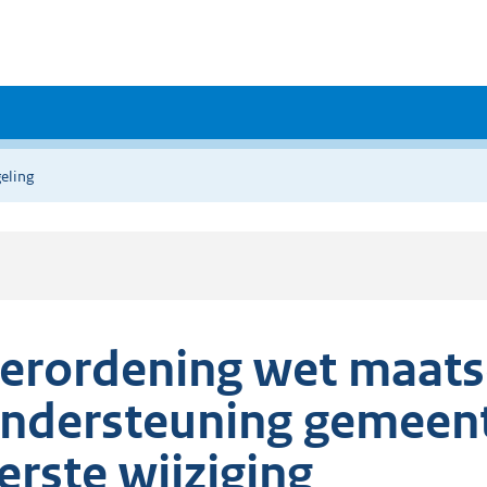
eling
erordening wet maats
ndersteuning gemeent
erste wijziging