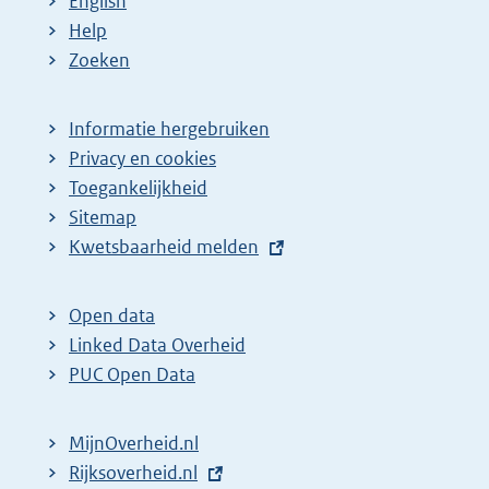
English
Help
Zoeken
Informatie hergebruiken
Privacy en cookies
Toegankelijkheid
Sitemap
E
Kwetsbaarheid melden
x
t
Open data
e
Linked Data Overheid
r
PUC Open Data
n
e
MijnOverheid.nl
l
E
Rijksoverheid.nl
i