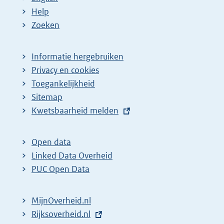
Help
Zoeken
Informatie hergebruiken
Privacy en cookies
Toegankelijkheid
Sitemap
E
Kwetsbaarheid melden
x
t
Open data
e
Linked Data Overheid
r
PUC Open Data
n
e
MijnOverheid.nl
l
E
Rijksoverheid.nl
i