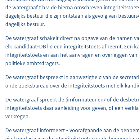
de watergraaf t.b.v. de hierna omschreven integriteitstoet
dagelijks bestuur die zijn ontstaan als gevolg van bestuurs
dagelijks bestuur.
De watergraaf schakelt direct na opgave van de namen va
elk kandidaat-DB lid een integriteitstoets afneemt. Een 
integriteitstoets en aan het aanvragen en overleggen van
politieke ambtsdragers.
De watergraaf bespreekt in aanwezigheid van de secretari
onderzoeksbureau over de integriteitstoets met elk kandi
De watergraaf spreekt de (in)formateur en/ of de desbetr
integriteitstoets daar aanleiding voor geven, of een verkl
verkregen.
De watergraaf informeert - voorafgaande aan de benoemi
eindconclusie van de integriteitstoets van de benoembar