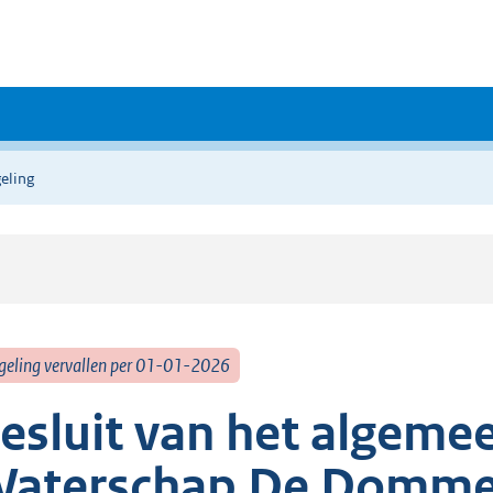
eling
geling vervallen per 01-01-2026
esluit van het algeme
aterschap De Dommel