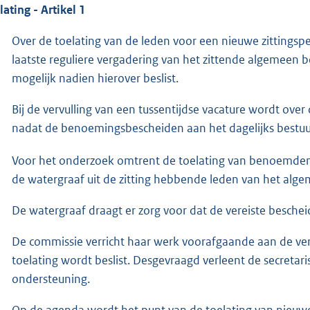
lating - Artikel 1
Over de toelating van de leden voor een nieuwe zittingsp
laatste reguliere vergadering van het zittende algemeen be
mogelijk nadien hierover beslist.
Bij de vervulling van een tussentijdse vacature wordt over 
nadat de benoemingsbescheiden aan het dagelijks bestuu
Voor het onderzoek omtrent de toelating van benoemden al
de watergraaf uit de zitting hebbende leden van het alg
De watergraaf draagt er zorg voor dat de vereiste besche
De commissie verricht haar werk voorafgaande aan de ve
toelating wordt beslist. Desgevraagd verleent de secret
ondersteuning.
Op de agenda wordt het punt van de toelating van nieuwe