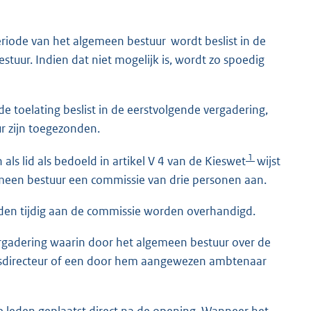
eriode van het algemeen bestuur wordt beslist in de
stuur. Indien dat niet mogelijk is, wordt zo spoedig
de toelating beslist in de eerstvolgende vergadering,
r zijn toegezonden.
1
s lid als bedoeld in artikel V 4 van de Kieswet
wijst
emeen bestuur een commissie van drie personen aan.
iden tijdig aan de commissie worden overhandigd.
rgadering waarin door het algemeen bestuur over de
arisdirecteur of een door hem aangewezen ambtenaar
 leden geplaatst direct na de opening. Wanneer het