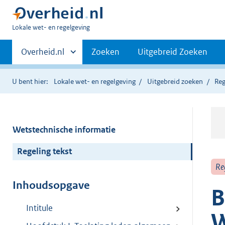
U
Lokale wet- en regelgeving
bent
Primaire
hier:
Andere
Overheid.nl
Zoeken
Uitgebreid Zoeken
sites
navigatie
binnen
U bent hier:
Lokale wet- en regelgeving
Uitgebreid zoeken
Reg
Wetstechnische informatie
Regeling tekst
Re
Inhoudsopgave
B
Intitule
W