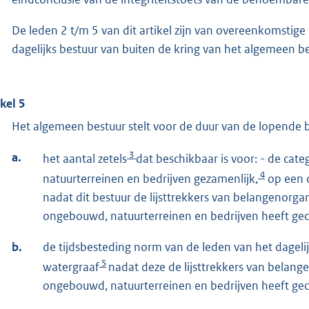
De leden 2 t/m 5 van dit artikel zijn van overeenkomstig
dagelijks bestuur van buiten de kring van het algemeen be
ikel 5
Het algemeen bestuur stelt voor de duur van de lopende 
3
a.
het aantal zetels
dat beschikbaar is voor: - de cat
4
natuurterreinen en bedrijven gezamenlijk,
op een d
nadat dit bestuur de lijsttrekkers van belangenorg
ongebouwd, natuurterreinen en bedrijven heeft gec
b.
de tijdsbesteding norm van de leden van het dageli
5
watergraaf
nadat deze de lijsttrekkers van belang
ongebouwd, natuurterreinen en bedrijven heeft ge