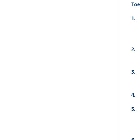
Toe
1.
2.
3.
4.
5.
6.