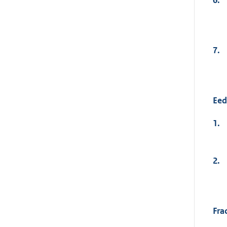
7.
Eed
1.
2.
Frac