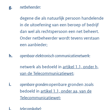
g.
netbeheerder:
degene die als natuurlijk persoon handelende
in de uitoefening van een beroep of bedrijf
dan wel als rechtspersoon een net beheert.
Onder netbeheerder wordt tevens verstaan
een aanbieder;
h.
openbaar elektronisch communicatienetwerk:
netwerk als bedoeld in
artikel 1.1, onder h,
van de Telecommunicatiewet
;
i.
openbare gronden:
openbare gronden zoals
bedoeld in
artikel 1.1, onder aa, van de
Telecommunicatiewet
;
j.
telecomkabel: