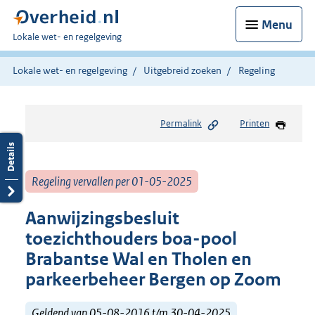
Menu
U
Lokale wet- en regelgeving
bent
hier:
Lokale wet- en regelgeving
Uitgebreid zoeken
Regeling
Permalink
Printen
Regeling vervallen per 01-05-2025
Aanwijzingsbesluit
toezichthouders boa-pool
Brabantse Wal en Tholen en
parkeerbeheer Bergen op Zoom
Geldend van 05-08-2016 t/m 30-04-2025