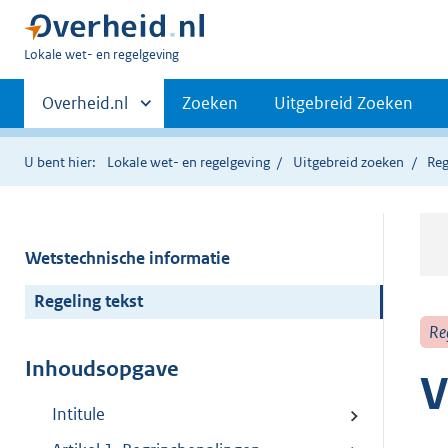
U
Lokale wet- en regelgeving
bent
Primaire
hier:
Andere
Overheid.nl
Zoeken
Uitgebreid Zoeken
sites
navigatie
binnen
U bent hier:
Lokale wet- en regelgeving
Uitgebreid zoeken
Reg
Wetstechnische informatie
Regeling tekst
Re
Inhoudsopgave
V
Intitule