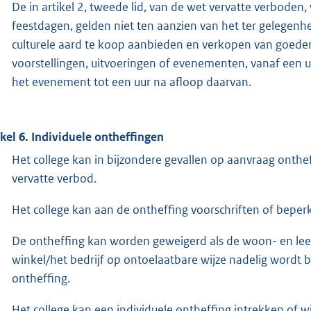
De in artikel 2, tweede lid, van de wet vervatte verbode
feestdagen, gelden niet ten aanzien van het ter gelegenh
culturele aard te koop aanbieden en verkopen van goeder
voorstellingen, uitvoeringen of evenementen, vanaf een uu
het evenement tot een uur na afloop daarvan.
ikel 6. Individuele ontheffingen
Het college kan in bijzondere gevallen op aanvraag onthef
vervatte verbod.
Het college kan aan de ontheffing voorschriften of beper
De ontheffing kan worden geweigerd als de woon- en lee
winkel/het bedrijf op ontoelaatbare wijze nadelig wordt 
ontheffing.
Het college kan een individuele ontheffing intrekken of wij