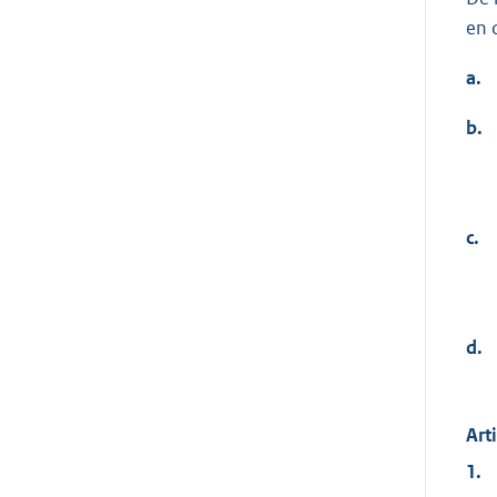
en 
a.
b.
c.
d.
Art
1.