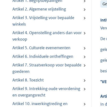
Artikel 1. Begripsbepalingen
Ge
Artikel 2. Algemene vrijstelling
Artikel 3. Vrijstelling voor bepaalde
Inti
winkels
Ver
Artikel 4. Openstelling anders dan voor
De 
verkoop
Artikel 5. Culturele evenementen
gel
Artikel 6. Individuele ontheffingen
gel
Artikel 7. Straatverkoop voor bepaalde
besl
goederen
Artikel 8. Toezicht
"
VE
Artikel 9. Intrekking oude verordening
en overgangsrecht
Art
Artikel 10. inwerkingtreding en
In 