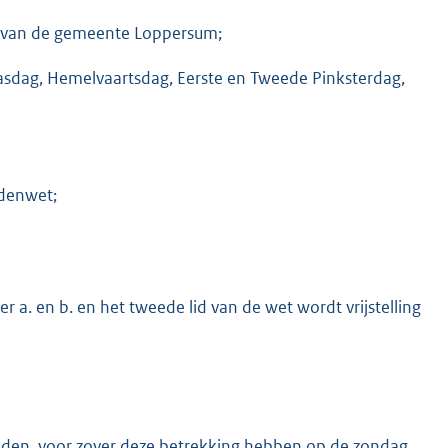
s van de gemeente Loppersum;
asdag, Hemelvaartsdag, Eerste en Tweede Pinksterdag,
jdenwet;
 a. en b. en het tweede lid van de wet wordt vrijstelling
rboden, voor zover deze betrekking hebben op de zondag