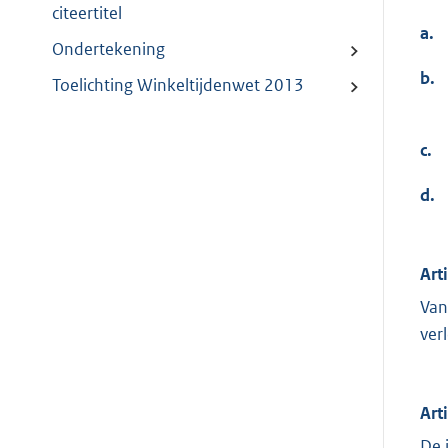
citeertitel
a.
Ondertekening
b.
Toelichting Winkeltijdenwet 2013
c.
d.
Art
Van
ver
Art
De 