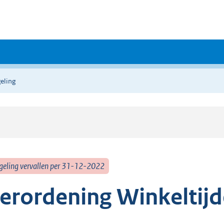
eling
geling vervallen per 31-12-2022
erordening Winkeltij