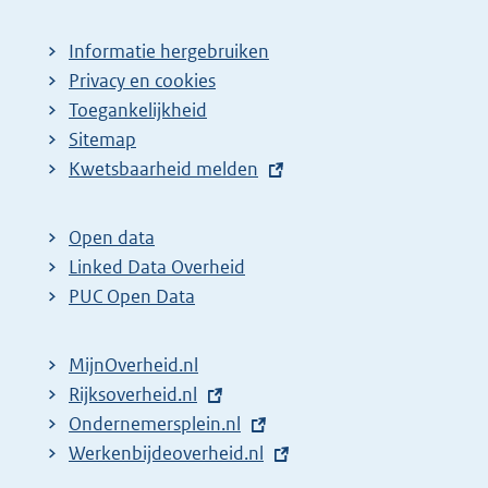
Informatie hergebruiken
Privacy en cookies
Toegankelijkheid
Sitemap
E
Kwetsbaarheid melden
x
t
Open data
e
Linked Data Overheid
r
PUC Open Data
n
e
MijnOverheid.nl
l
E
Rijksoverheid.nl
i
x
E
Ondernemersplein.nl
n
t
x
E
Werkenbijdeoverheid.nl
k
e
t
x