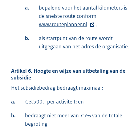
a.
bepalend voor het aantal kilometers is
de snelste route conform
E
www.routeplanner.nl
;
x
t
b.
als startpunt van de route wordt
e
uitgegaan van het adres de organisatie.
r
n
e
Artikel 6. Hoogte en wijze van uitbetaling van de
l
subsidie
i
Het subsidiebedrag bedraagt maximaal:
n
k
a.
€ 3.500,- per activiteit; en
:
b.
bedraagt niet meer van 75% van de totale
begroting