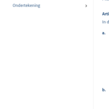
Ondertekening
Art
In 
a.
b.