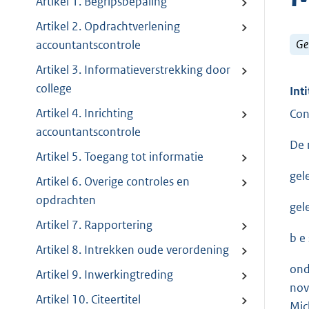
Artikel 1. Begripsbepaling
Artikel 2. Opdrachtverlening
Ge
accountantscontrole
Artikel 3. Informatieverstrekking door
college
Inti
Artikel 4. Inrichting
Con
accountantscontrole
De 
Artikel 5. Toegang tot informatie
gel
Artikel 6. Overige controles en
opdrachten
gel
Artikel 7. Rapportering
b e s
Artikel 8. Intrekken oude verordening
ond
Artikel 9. Inwerkingtreding
nov
Artikel 10. Citeertitel
Mic