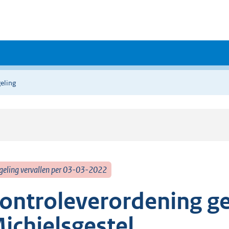
eling
geling vervallen per 03-03-2022
ontroleverordening g
ichielsgestel