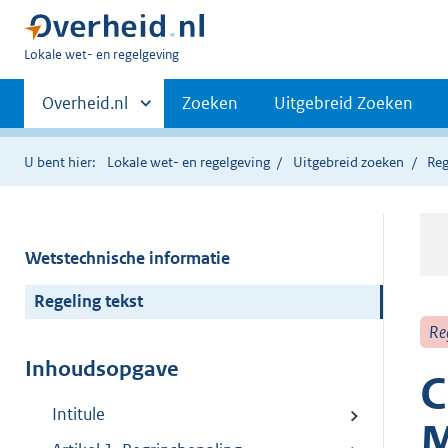
U
Lokale wet- en regelgeving
bent
Primaire
hier:
Andere
Overheid.nl
Zoeken
Uitgebreid Zoeken
sites
navigatie
binnen
U bent hier:
Lokale wet- en regelgeving
Uitgebreid zoeken
Reg
Wetstechnische informatie
Regeling tekst
Re
Inhoudsopgave
C
Intitule
M