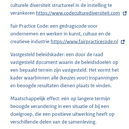
culturele diversiteit structureel in de instelling te
verankeren
E
https://www.codeculturediversiteit.com
x
Fair Practice Code: een gedragscode voor
t
ondernemen en werken in kunst, cultuur en de
e
creatieve industrie
E
https://www.fairpracticecode.nl
r
x
n
Vastgesteld beleidskader: een door de raad
t
e
vastgesteld document waarin de beleidsdoelen op
e
l
een bepaald terrein zijn vastgesteld. Het vormt het
r
i
kader waarbinnen alle (keuzes voor) inspanningen
n
n
en beoogde resultaten dienen plaats te vinden.
e
k
l
Maatschappelijk effect: een op langere termijn
:
i
beoogde verandering in een situatie of bij een
n
doelgroep, die een positieve uitwerking heeft op
k
verschillende delen van de samenleving.
: