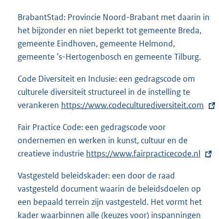
BrabantStad: Provincie Noord-Brabant met daarin in
het bijzonder en niet beperkt tot gemeente Breda,
gemeente Eindhoven, gemeente Helmond,
gemeente ’s-Hertogenbosch en gemeente Tilburg.
Code Diversiteit en Inclusie: een gedragscode om
culturele diversiteit structureel in de instelling te
verankeren
E
https://www.codeculturediversiteit.com
x
Fair Practice Code: een gedragscode voor
t
ondernemen en werken in kunst, cultuur en de
e
creatieve industrie
E
https://www.fairpracticecode.nl
r
x
n
Vastgesteld beleidskader: een door de raad
t
e
vastgesteld document waarin de beleidsdoelen op
e
l
een bepaald terrein zijn vastgesteld. Het vormt het
r
i
kader waarbinnen alle (keuzes voor) inspanningen