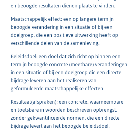
n
n
en beoogde resultaten dienen plaats te vinden.
e
k
l
Maatschappelijk effect: een op langere termijn
:
i
beoogde verandering in een situatie of bij een
n
doelgroep, die een positieve uitwerking heeft op
k
verschillende delen van de samenleving.
:
Beleidsdoel: een doel dat zich richt op binnen een
termijn beoogde concrete (meetbare) veranderingen
in een situatie of bij een doelgroep die een directe
bijdrage leveren aan het realiseren van
geformuleerde maatschappelijke effecten.
Resultaat(afspraken): een concrete, waarneembare
en toetsbare in woorden beschreven opbrengst,
zonder gekwantificeerde normen, die een directe
bijdrage levert aan het beoogde beleidsdoel.