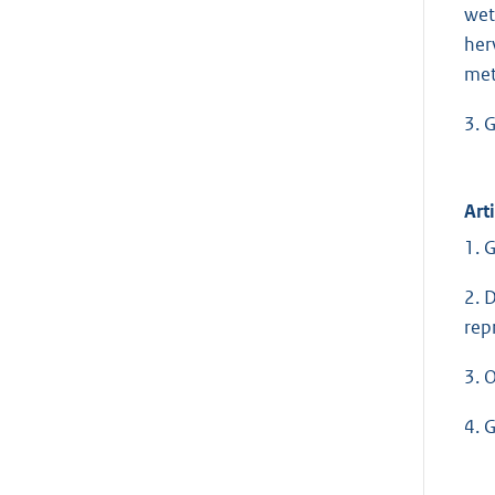
wet
her
met
3. 
Art
1. 
2. 
rep
3. 
4. 