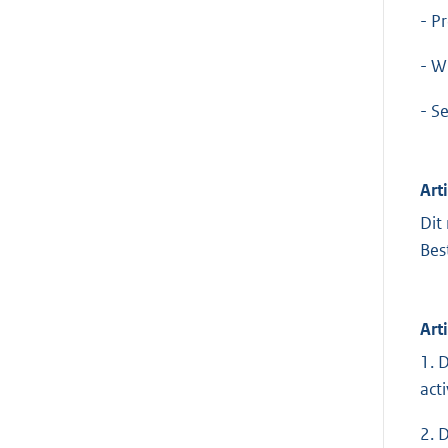
- P
- W
- S
Art
Dit
Bes
Art
1. 
act
2. 