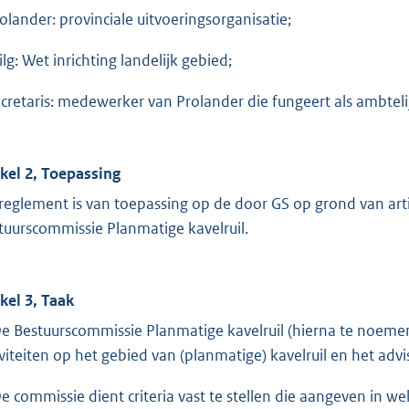
rolander: provinciale uitvoeringsorganisatie;
ilg: Wet inrichting landelijk gebied;
ecretaris: medewerker van Prolander die fungeert als ambteli
ikel 2, Toepassing
 reglement is van toepassing op de door GS op grond van art
tuurscommissie Planmatige kavelruil.
ikel 3, Taak
De Bestuurscommissie Planmatige kavelruil (hierna te noemen
iviteiten op het gebied van (planmatige) kavelruil en het advi
De commissie dient criteria vast te stellen die aangeven in 