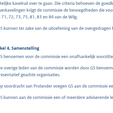
telijke kavelruil over te gaan. Die criteria behoeven de goed
verkavelingen krijgt de commissie de bevoegdheden die voort
 71, 72, 73, 75, 81, 83 en 84 van de Wilg.
GS kunnen ter zake van de uitoefening van de overgedragen
ikel 4, Samenstelling
GS benoemen voor de commissie een onafhankelijk voorzitte
De overige leden van de commissie worden door GS benoemd
resentatief geachte organisaties.
Op voordracht van Prolander voegen GS aan de commissie een
GS kunnen aan de commissie een of meerdere adviserende l