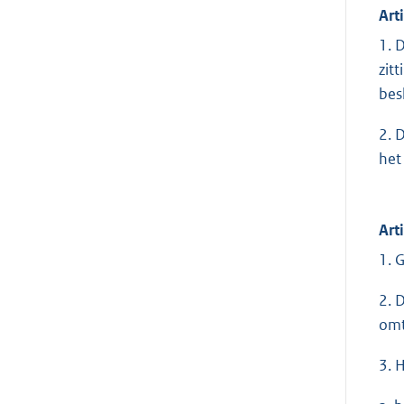
Art
1. 
zit
bes
2. 
het
Art
1. 
2. 
omt
3. 