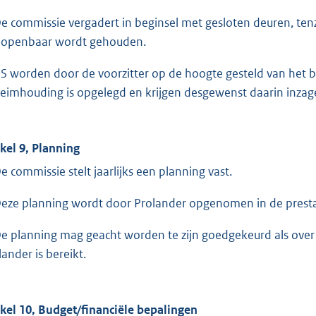
De commissie vergadert in beginsel met gesloten deuren, tenz
 openbaar wordt gehouden.
GS worden door de voorzitter op de hoogte gesteld van het
eimhouding is opgelegd en krijgen desgewenst daarin inzag
ikel 9, Planning
De commissie stelt jaarlijks een planning vast.
Deze planning wordt door Prolander opgenomen in de presta
De planning mag geacht worden te zijn goedgekeurd als ove
lander is bereikt.
ikel 10, Budget/financiële bepalingen