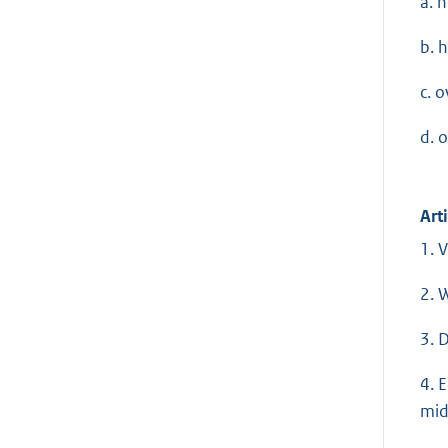
a. 
b. 
c. o
d. 
Art
1. 
2. 
3. 
4. 
mid