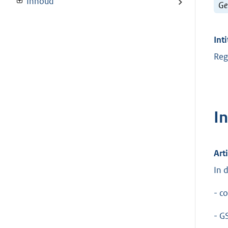
Inhoud
Ge
Inti
Reg
I
Art
In 
- c
- G