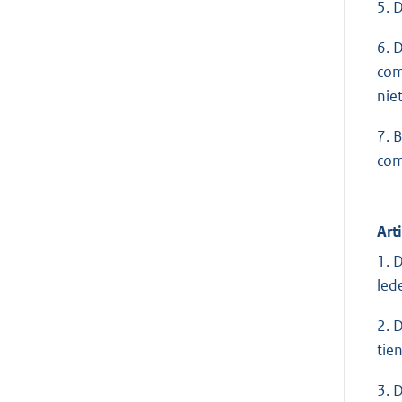
5. 
6. 
com
nie
7. 
com
Art
1. 
led
2. 
tie
3. 