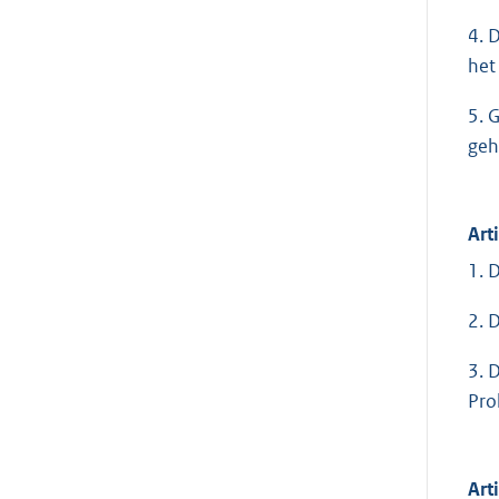
4. 
het
5. 
geh
Art
1. 
2. 
3. 
Pro
Art