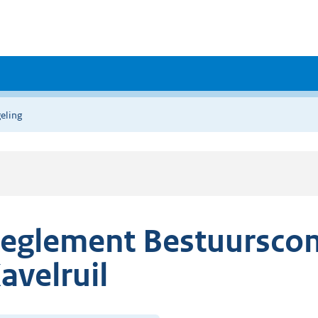
eling
eglement Bestuursco
avelruil