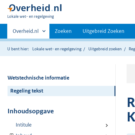
U
Lokale wet- en regelgeving
bent
Primaire
hier:
Andere
Overheid.nl
Zoeken
Uitgebreid Zoeken
sites
navigatie
binnen
U bent hier:
Lokale wet- en regelgeving
Uitgebreid zoeken
Reg
Wetstechnische informatie
Regeling tekst
R
Inhoudsopgave
K
Intitule