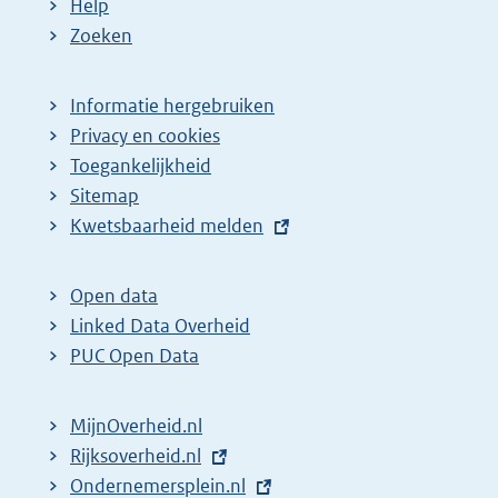
Help
Zoeken
Informatie hergebruiken
Privacy en cookies
Toegankelijkheid
Sitemap
E
Kwetsbaarheid melden
x
t
Open data
e
Linked Data Overheid
r
PUC Open Data
n
e
MijnOverheid.nl
l
E
Rijksoverheid.nl
i
x
E
Ondernemersplein.nl
n