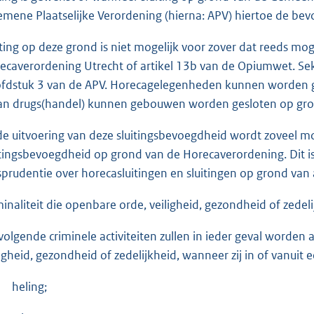
emene Plaatselijke Verordening (hierna: APV) hiertoe de be
iting op deze grond is niet mogelijk voor zover dat reeds mo
ecaverordening Utrecht of artikel 13b van de Opiumwet. Se
fdstuk 3 van de APV. Horecagelegenheden kunnen worden ge
van drugs(handel) kunnen gebouwen worden gesloten op gro
 de uitvoering van deze sluitingsbevoegdheid wordt zoveel mog
itingsbevoegdheid op grond van de Horecaverordening. Dit i
isprudentie over horecasluitingen en sluitingen op grond va
minaliteit die openbare orde, veiligheid, gezondheid of zedel
volgende criminele activiteiten zullen in ieder geval worde
ligheid, gezondheid of zedelijkheid, wanneer zij in of vanuit
heling;