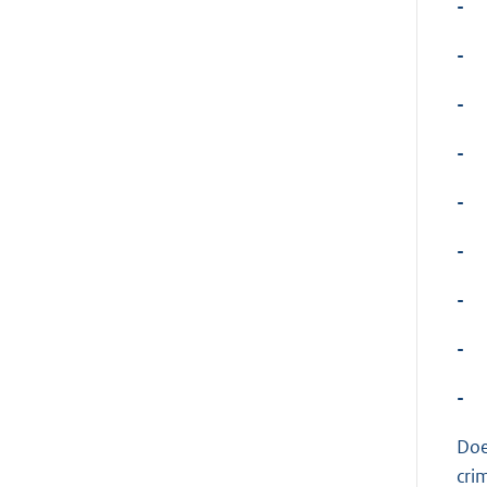
-
-
-
-
-
-
-
-
-
Doe
cri