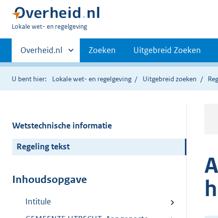
U
Lokale wet- en regelgeving
bent
Primaire
hier:
Andere
Overheid.nl
Zoeken
Uitgebreid Zoeken
sites
navigatie
binnen
U bent hier:
Lokale wet- en regelgeving
Uitgebreid zoeken
Reg
Wetstechnische informatie
Regeling tekst
A
Inhoudsopgave
h
Intitule