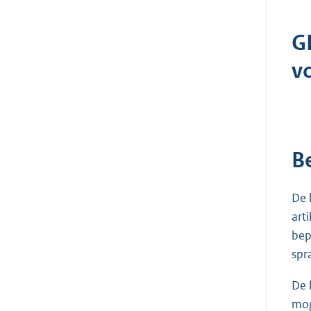
G
v
B
De 
art
bep
spr
De 
mog