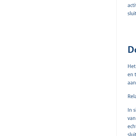
act
slu
D
Het
en 
aan
Rel
In 
van
ech
slu