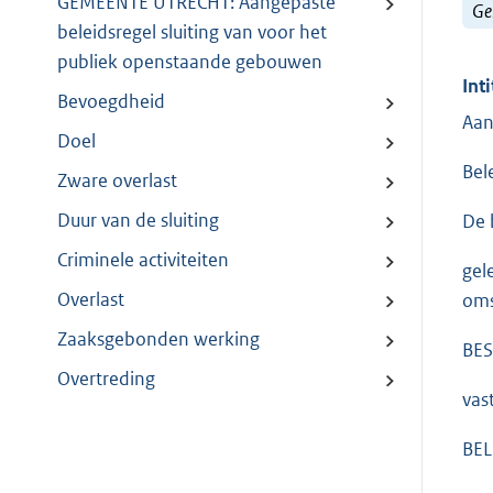
GEMEENTE UTRECHT: Aangepaste
Ge
beleidsregel sluiting van voor het
publiek openstaande gebouwen
Inti
Bevoegdheid
Aan
Doel
Bel
Zware overlast
Duur van de sluiting
De 
Criminele activiteiten
gel
Overlast
oms
Zaaksgebonden werking
BES
Overtreding
vas
BEL