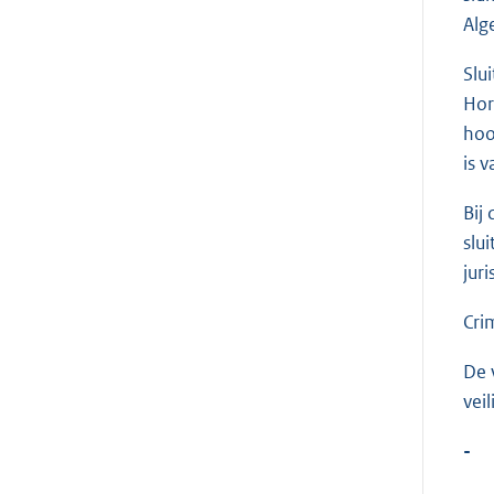
Alg
Slu
Hor
hoo
is 
Bij
slu
jur
Cri
De 
vei
-