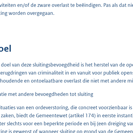
iviteiten en/of de zware overlast te beëindigen. Pas als dat n
iting worden overgegaan.
oel
 doel van deze sluitingsbevoegdheid is het herstel van de op
terugdringen van criminaliteit in en vanuit voor publiek o
houdende en ontoelaatbare overlast die niet met andere 
atie met andere bevoegdheden tot sluiting
situaties van een ordeverstoring, die concreet voorzienbaar i
 zaken, biedt de Gemeentewet (artikel 174) in eerste instan
ter slechts voor een beperkte periode en bij (een dreiging va
iting is gewenst of wanneer sluiting op grond van de Gemeente