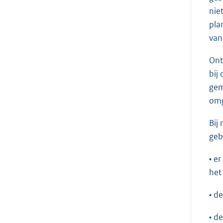
nie
pla
van
Ont
bij
gem
omg
Bij
geb
• e
het
• d
• d