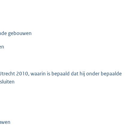
aande gebouwen
en
Utrecht 2010, waarin is bepaald dat hij onder bepaalde
luiten
ouwen