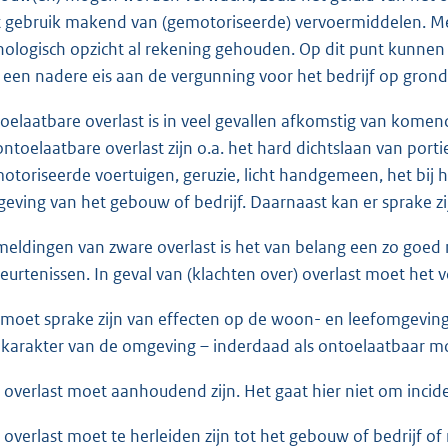
t gebruik makend van (gemotoriseerde) vervoermiddelen. Me
nologisch opzicht al rekening gehouden. Op dit punt kunne
 een nadere eis aan de vergunning voor het bedrijf op grond
oelaatbare overlast is in veel gevallen afkomstig van kome
 ontoelaatbare overlast zijn o.a. het hard dichtslaan van po
otoriseerde voertuigen, geruzie, licht handgemeen, het bij 
eving van het gebouw of bedrijf. Daarnaast kan er sprake zi
 meldingen van zware overlast is het van belang een zo goed m
eurtenissen. In geval van (klachten over) overlast moet het vo
r moet sprake zijn van effecten op de woon- en leefomgeving 
 karakter van de omgeving – inderdaad als ontoelaatbaar m
e overlast moet aanhoudend zijn. Het gaat hier niet om incide
e overlast moet te herleiden zijn tot het gebouw of bedrijf