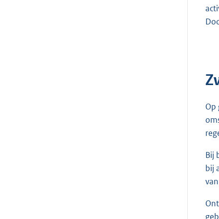
act
Doo
Z
Op 
oms
reg
Bij
bij
van
Ont
geb