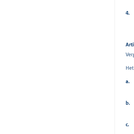
4.
Art
Ver
Het
a.
b.
c.