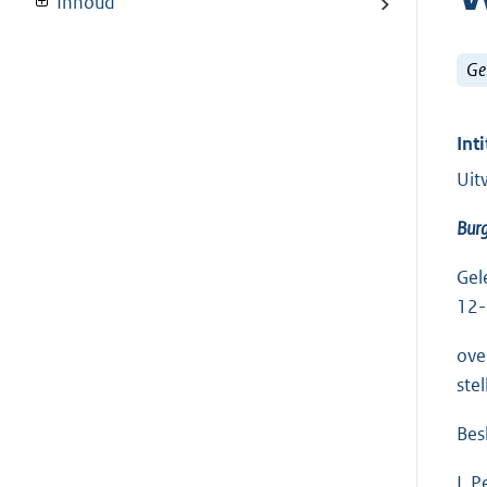
Inhoud
Ge
Inti
Uit
Bur
Gel
12-
ove
stel
Besl
I. 