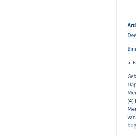
Art
Dee
Bin
a. 
Geb
Hap
Mer
(4)
Mer
van
hog