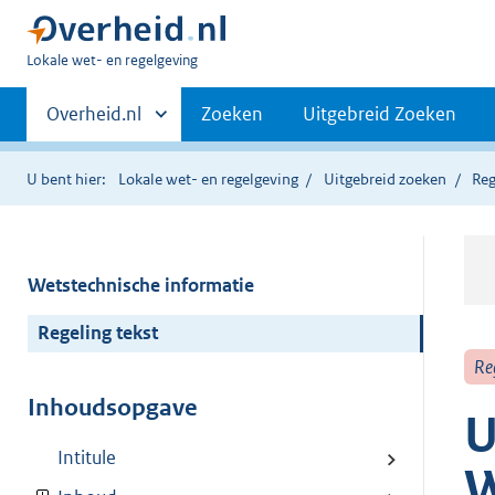
U
Lokale wet- en regelgeving
bent
Primaire
hier:
Andere
Overheid.nl
Zoeken
Uitgebreid Zoeken
sites
navigatie
binnen
U bent hier:
Lokale wet- en regelgeving
Uitgebreid zoeken
Reg
Wetstechnische informatie
Regeling tekst
Re
Inhoudsopgave
U
Intitule
W