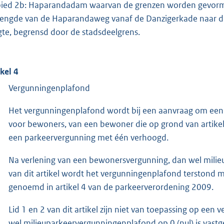
ied 2b: Haparandadam waarvan de grenzen worden gevormd
lengde van de Haparandaweg vanaf de Danzigerkade naar de s
gte, begrensd door de stadsdeelgrens.
ikel 4
Vergunningenplafond
Het vergunningenplafond wordt bij een aanvraag om een
voor bewoners, van een bewoner die op grond van artikel
een parkeervergunning met één verhoogd.
Na verlening van een bewonersvergunning, dan wel milieu
van dit artikel wordt het vergunningenplafond terstond me
genoemd in artikel 4 van de parkeerverordening 2009.
Lid 1 en 2 van dit artikel zijn niet van toepassing op ee
wel milieuparkeervergunningenplafond op 0 (nul) is vastg