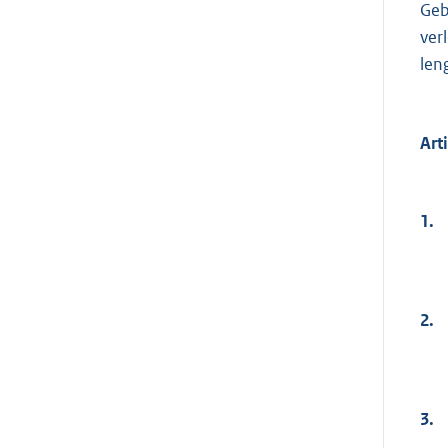
Geb
ver
len
Art
1.
2.
3.