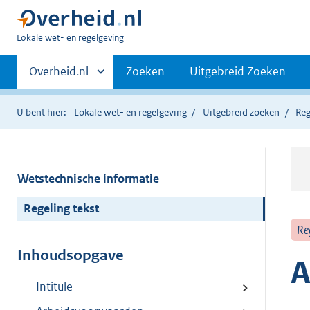
U
Lokale wet- en regelgeving
bent
Primaire
hier:
Andere
Overheid.nl
Zoeken
Uitgebreid Zoeken
sites
navigatie
binnen
U bent hier:
Lokale wet- en regelgeving
Uitgebreid zoeken
Reg
Wetstechnische informatie
Regeling tekst
Re
Inhoudsopgave
A
Intitule