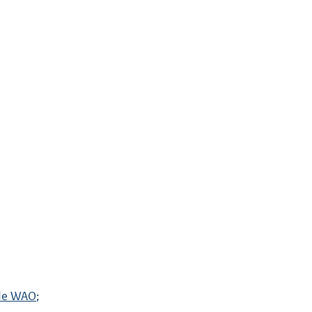
n de WAO
;