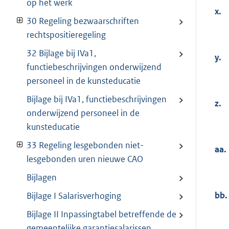
op het werk
x.
30 Regeling bezwaarschriften
rechtspositieregeling
32 Bijlage bij IVa1,
y.
functiebeschrijvingen onderwijzend
personeel in de kunsteducatie
Bijlage bij IVa1, functiebeschrijvingen
z.
onderwijzend personeel in de
kunsteducatie
33 Regeling lesgebonden niet-
aa.
lesgebonden uren nieuwe CAO
Bijlagen
bb.
Bijlage I Salarisverhoging
Bijlage II Inpassingtabel betreffende de
gemeentelijke garantiesalarissen