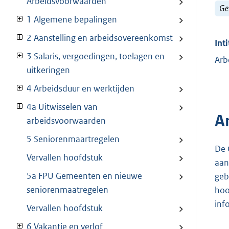
Arbeidsvoorwaarden
Ge
1 Algemene bepalingen
2 Aanstelling en arbeidsovereenkomst
Inti
3 Salaris, vergoedingen, toelagen en
Arb
uitkeringen
4 Arbeidsduur en werktijden
4a Uitwisselen van
A
arbeidsvoorwaarden
5 Seniorenmaartregelen
De 
Vervallen hoofdstuk
aan
5a FPU Gemeenten en nieuwe
geb
seniorenmaatregelen
hoo
inf
Vervallen hoofdstuk
6 Vakantie en verlof