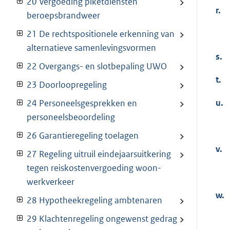
20 Vergoeding piketdiensten
r.
beroepsbrandweer
21 De rechtspositionele erkenning van
alternatieve samenlevingsvormen
s.
22 Overgangs- en slotbepaling UWO
t.
23 Doorloopregeling
u.
24 Personeelsgesprekken en
personeelsbeoordeling
26 Garantieregeling toelagen
v.
27 Regeling uitruil eindejaarsuitkering
tegen reiskostenvergoeding woon-
werkverkeer
w.
28 Hypotheekregeling ambtenaren
29 Klachtenregeling ongewenst gedrag