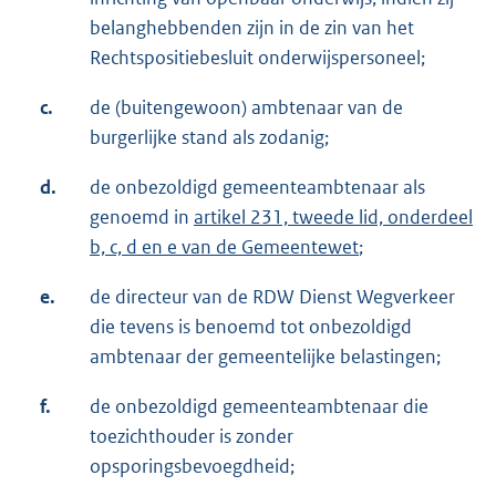
belanghebbenden zijn in de zin van het
Rechtspositiebesluit onderwijspersoneel;
c.
de (buitengewoon) ambtenaar van de
burgerlijke stand als zodanig;
d.
de onbezoldigd gemeenteambtenaar als
genoemd in
artikel 231, tweede lid, onderdeel
b, c, d en e van de Gemeentewet
;
e.
de directeur van de RDW Dienst Wegverkeer
die tevens is benoemd tot onbezoldigd
ambtenaar der gemeentelijke belastingen;
f.
de onbezoldigd gemeenteambtenaar die
toezichthouder is zonder
opsporingsbevoegdheid;