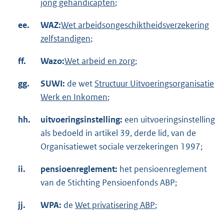
jong gehandicapten
;
ee.
WAZ:
Wet arbeidsongeschiktheidsverzekering
zelfstandigen
;
ff.
Wazo:
Wet arbeid en zorg
;
gg.
SUWI:
de wet
Structuur Uitvoeringsorganisatie
Werk en Inkomen
;
hh.
uitvoeringsinstelling:
een uitvoeringsinstelling
als bedoeld in artikel 39, derde lid, van de
Organisatiewet sociale verzekeringen 1997;
ii.
pensioenreglement:
het pensioenreglement
van de Stichting Pensioenfonds ABP;
jj.
WPA:
de
Wet privatisering ABP
;