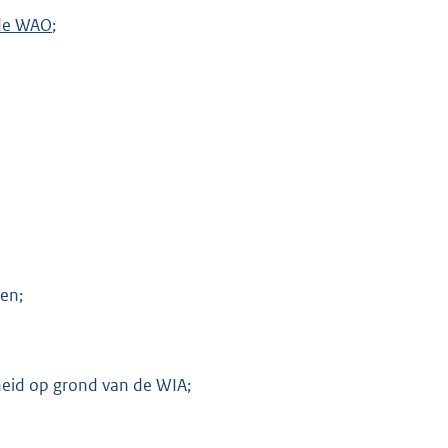
n de WAO
;
en;
heid op grond van de WIA;