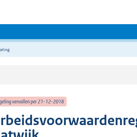
eling
geling vervallen per 21-12-2018
rbeidsvoorwaardenre
atwijk