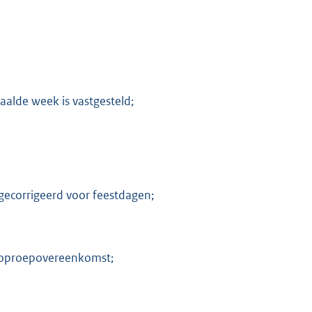
alde week is vastgesteld;
 gecorrigeerd voor feestdagen;
n oproepovereenkomst;