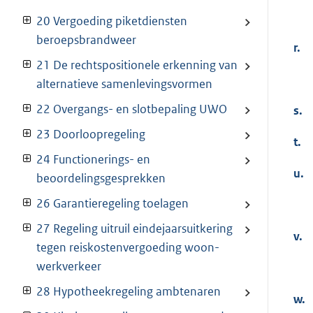
20 Vergoeding piketdiensten
beroepsbrandweer
r.
21 De rechtspositionele erkenning van
alternatieve samenlevingsvormen
22 Overgangs- en slotbepaling UWO
s.
23 Doorloopregeling
t.
24 Functionerings- en
u.
beoordelingsgesprekken
26 Garantieregeling toelagen
27 Regeling uitruil eindejaarsuitkering
v.
tegen reiskostenvergoeding woon-
werkverkeer
28 Hypotheekregeling ambtenaren
w.