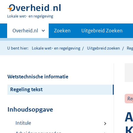
U
Lokale wet- en regelgeving
bent
Primaire
hier:
Andere
Overheid.nl
Zoeken
Uitgebreid Zoeken
sites
navigatie
binnen
U bent hier:
Lokale wet- en regelgeving
Uitgebreid zoeken
Reg
Wetstechnische informatie
Regeling tekst
Re
Inhoudsopgave
A
Intitule
K