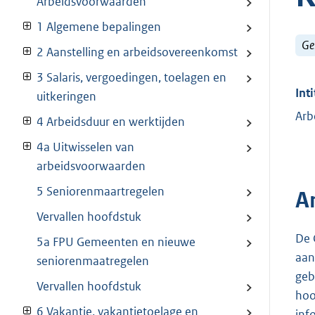
Arbeidsvoorwaarden
1 Algemene bepalingen
Ge
2 Aanstelling en arbeidsovereenkomst
3 Salaris, vergoedingen, toelagen en
Inti
uitkeringen
Arb
4 Arbeidsduur en werktijden
4a Uitwisselen van
arbeidsvoorwaarden
5 Seniorenmaartregelen
A
Vervallen hoofdstuk
De 
5a FPU Gemeenten en nieuwe
aan
seniorenmaatregelen
geb
Vervallen hoofdstuk
hoo
6 Vakantie, vakantietoelage en
inf