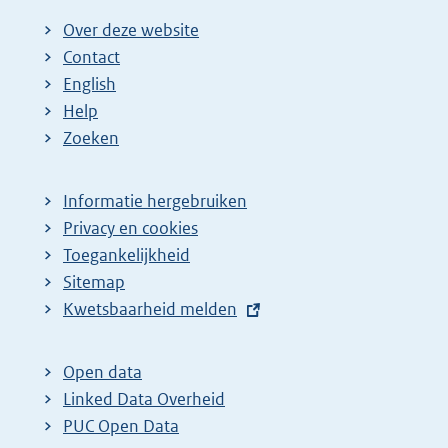
Over deze website
Contact
English
Help
Zoeken
Informatie hergebruiken
Privacy en cookies
Toegankelijkheid
Sitemap
E
Kwetsbaarheid melden
x
t
Open data
e
Linked Data Overheid
r
PUC Open Data
n