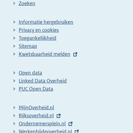
Zoeken
Informatie hergebruiken
Privacy en cookies
Toegankelijkheid
Sitemap
E
Kwetsbaarheid melden
x
t
Open data
e
Linked Data Overheid
r
PUC Open Data
n
e
MijnOverheid.nl
l
E
Rijksoverheid.nl
i
x
E
Ondernemersplein.nl
n
t
x
E
Werkenbijdeoverheid.nl