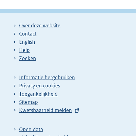
Over deze website
Contact
English
Help
Zoeken
Informatie hergebruiken
Privacy en cookies
Toegankelijkheid
Sitemap
E
Kwetsbaarheid melden
x
t
Open data
e