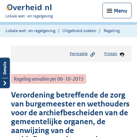
Menu
U
Lokale wet- en regelgeving
bent
hier:
Lokale wet- en regelgeving
Uitgebreid zoeken
Regeling
Permalink
Printen
Regeling vervallen per 06-10-2015
Verordening betreffende de zorg
van burgemeester en wethou­ders
voor de archief­bescheiden van de
ge­meentelijke organen, de
aanwij­zing van de