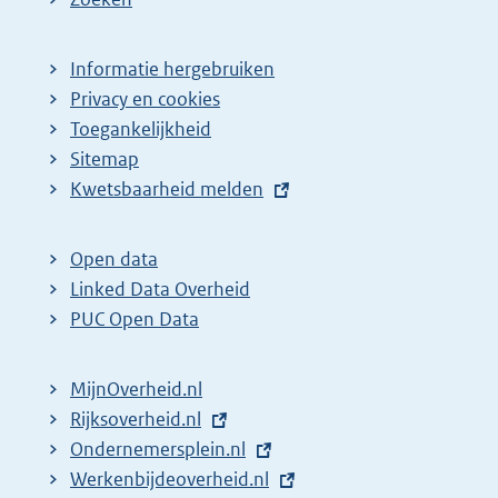
Informatie hergebruiken
Privacy en cookies
Toegankelijkheid
Sitemap
E
Kwetsbaarheid melden
x
t
Open data
e
Linked Data Overheid
r
PUC Open Data
n
e
MijnOverheid.nl
l
E
Rijksoverheid.nl
i
x
E
Ondernemersplein.nl
n
t
x
E
Werkenbijdeoverheid.nl
k