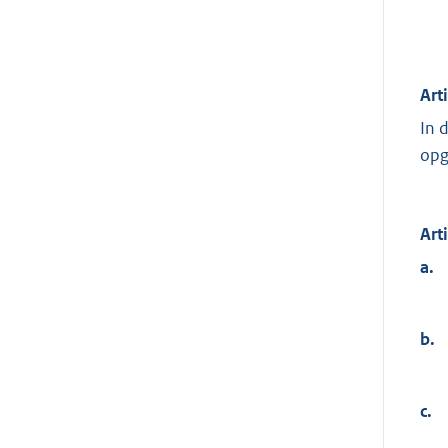
Art
In 
opg
Art
a.
b.
c.