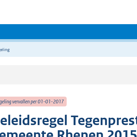
eling
geling vervallen per 01-01-2017
eleidsregel Tegenpres
emeente Rhenen 201