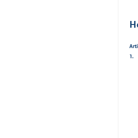
H
Art
1.