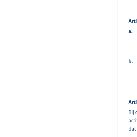
Art
a.
b.
Art
Bij
act
dat