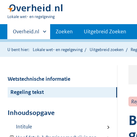
U
Lokale wet- en regelgeving
bent
Primaire
hier:
Andere
Overheid.nl
Zoeken
Uitgebreid Zoeken
sites
navigatie
binnen
U bent hier:
Lokale wet- en regelgeving
Uitgebreid zoeken
Reg
Wetstechnische informatie
Regeling tekst
Re
Inhoudsopgave
B
Intitule
g