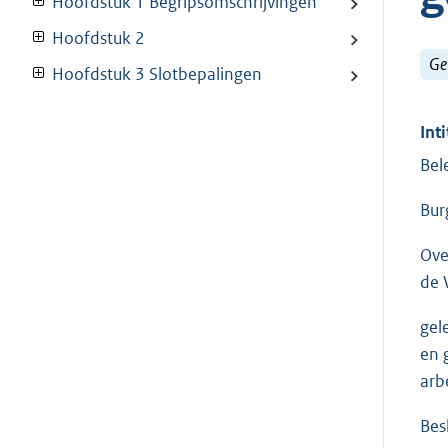
Hoofdstuk 1 Begripsomschrijvingen
Hoofdstuk 2
Ge
Hoofdstuk 3 Slotbepalingen
Inti
Bel
Bur
Ove
de 
gel
en 
arb
Besl