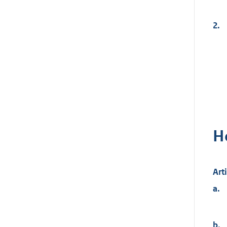
2.
H
Art
a.
b.