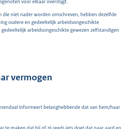
isgenoten voor elkaar overstijgt.
 en die niet nader worden omschreven, hebben dezelfde
ning oudere en gedeeltelijk arbeidsongeschikte
edeeltelijk arbeidsongeschikte gewezen zelfstandigen
aar vermogen
enendaal informeert belanghebbende dat van hem/haar
e maken dat hij of zij reeds iets doet dat naar aard en