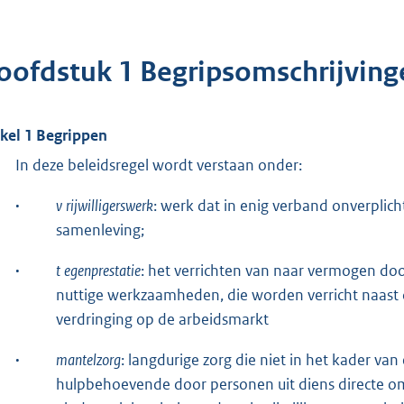
oofdstuk 1 Begripsomschrijving
ikel 1 Begrippen
In deze beleidsregel wordt verstaan onder:
·
v
rijwilligerswerk
: werk dat in enig verband onverplic
samenleving;
·
t
egenprestatie
: het verrichten van naar vermogen d
nuttige werkzaamheden, die worden verricht naast of
verdringing op de arbeidsmarkt
·
mantelzorg
: langdurige zorg die niet in het kader 
hulpbehoevende door personen uit diens directe omg