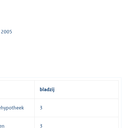
n 2005
bladzij
iehypotheek
3
en
3