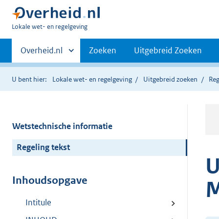
U
Lokale wet- en regelgeving
bent
Primaire
hier:
Andere
Overheid.nl
Zoeken
Uitgebreid Zoeken
sites
navigatie
binnen
U bent hier:
Lokale wet- en regelgeving
Uitgebreid zoeken
Reg
Wetstechnische informatie
Regeling tekst
U
Inhoudsopgave
M
Intitule