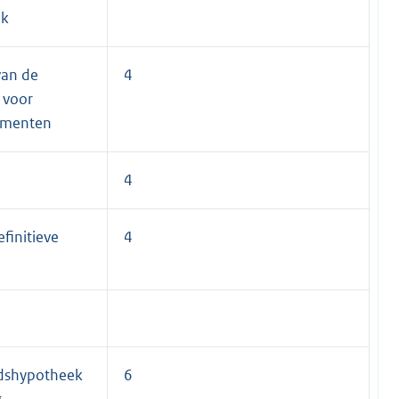
ek
van de
4
 voor
umenten
4
finitieve
4
dshypotheek
6
g