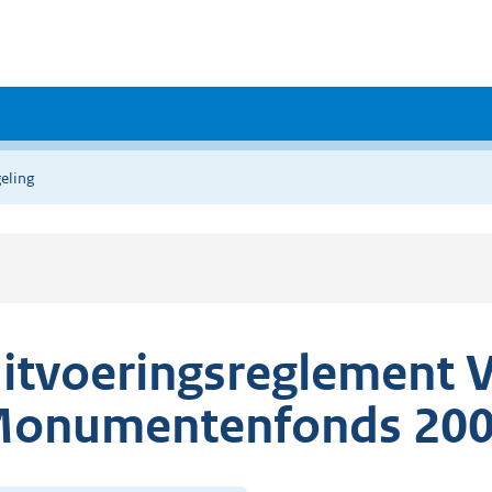
eling
itvoeringsreglement 
onumentenfonds 20