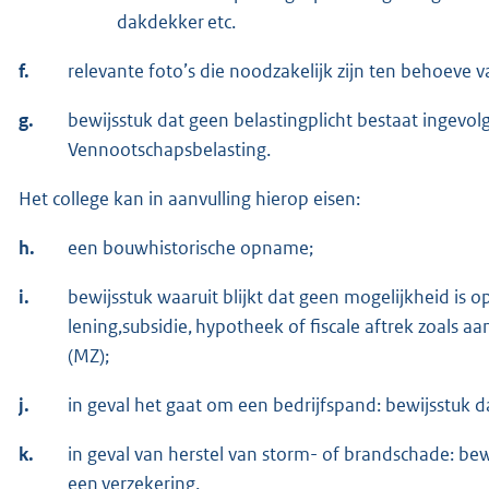
dakdekker etc.
f.
relevante foto’s die noodzakelijk zijn ten behoeve
g.
bewijsstuk dat geen belastingplicht bestaat ingevo
Vennootschapsbelasting.
Het college kan in aanvulling hierop eisen:
h.
een bouwhistorische opname;
i.
bewijsstuk waaruit blijkt dat geen mogelijkheid is o
lening,subsidie, hypotheek of fiscale aftrek zoal
(MZ);
j.
in geval het gaat om een bedrijfspand: bewijsstuk
k.
in geval van herstel van storm- of brandschade: b
een verzekering.