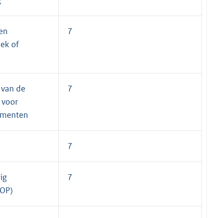
en
7
ek of
 van de
7
 voor
umenten
7
ig
7
JOP)