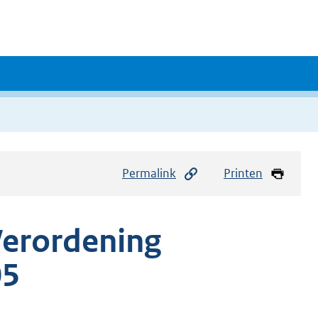
Permalink
Printen
Verordening
05