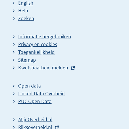
English
Help
Zoeken
Informatie hergebruiken
Privacy en cookies
Toegankelijkheid
Sitemap
E
Kwetsbaarheid melden
x
t
Open data
e
Linked Data Overheid
r
PUC Open Data
n
e
MijnOverheid.nl
l
E
Rijksoverheid.nl