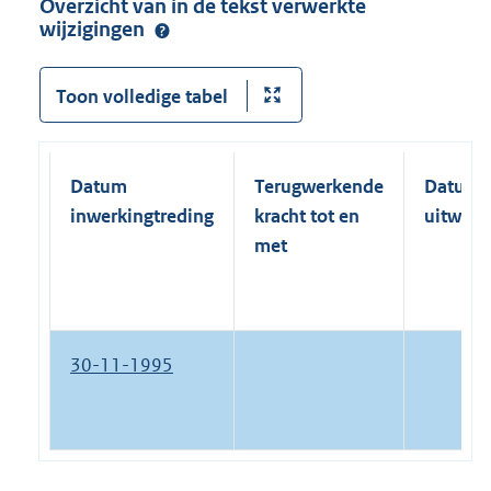
Overzicht van in de tekst verwerkte
wijzigingen
Toon volledige tabel
Datum
Terugwerkende
Datum
inwerkingtreding
kracht tot en
uitwerk
met
30-11-1995