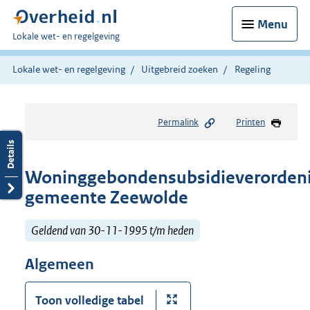
Menu
U
Lokale wet- en regelgeving
bent
hier:
Lokale wet- en regelgeving
Uitgebreid zoeken
Regeling
Permalink
Printen
Woninggebondensubsidieverorden
gemeente Zeewolde
Geldend van 30-11-1995 t/m heden
Algemeen
Toon volledige tabel