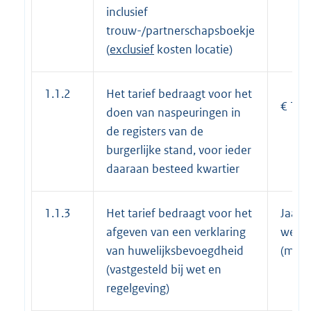
inclusief
trouw-/partnerschapsboekje
(
exclusief
kosten locatie)
1.1.2
Het tarief bedraagt voor het
€ 15,-
doen van naspeuringen in
de registers van de
burgerlijke stand, voor ieder
daaraan besteed kwartier
1.1.3
Het tarief bedraagt voor het
Jaarli
afgeven van een verklaring
wettel
van huwelijksbevoegdheid
(max.)
(vastgesteld bij wet en
regelgeving)