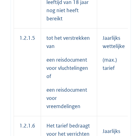
leeftijd van 18 jaar
nog niet heeft
bereikt
1.2.1.5
tot het verstrekken
Jaarlijks
van
wettelijke
een reisdocument
(max.)
voor vluchtelingen
tarief
of
een reisdocument
voor
vreemdelingen
1.2.1.6
Het tarief bedraagt
Jaarlijks
voor het verrichten