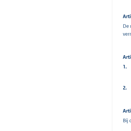
Art
De 
ver
Art
1.
2.
Art
Bij