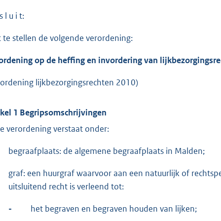
 l u i t:
t te stellen de volgende verordening:
ordening op de heffing en invordering van lijkbezorgingsr
rordening lijkbezorgingsrechten 2010)
ikel 1 Begripsomschrijvingen
e verordening verstaat onder:
begraafplaats: de algemene begraafplaats in Malden;
graf: een huurgraf waarvoor aan een natuurlijk of rechts
uitsluitend recht is verleend tot:
-
het begraven en begraven houden van lijken;