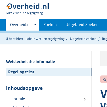
U
Lokale wet- en regelgeving
bent
Primaire
hier:
Andere
Overheid.nl
Zoeken
Uitgebreid Zoeken
sites
navigatie
binnen
U bent hier:
Lokale wet- en regelgeving
Uitgebreid zoeken
Reg
Wetstechnische informatie
Regeling tekst
Re
Inhoudsopgave
V
Intitule
v