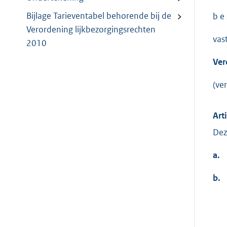
Bijlage Tarieventabel behorende bij de
b e s
Verordening lijkbezorgingsrechten
vas
2010
Ver
(ve
Art
Dez
a.
b.