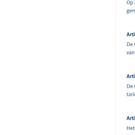
Op 
gem
Art
De 
van
Art
De 
tar
Art
Het