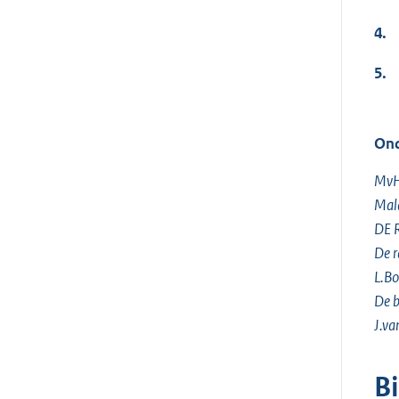
4.
5.
Ond
Mv
Mal
DE 
De r
L.Bo
De b
J.va
B