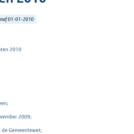
vanaf 01-01-2010
chten 2010
een;
november 2009;
van de Gemeentewet;