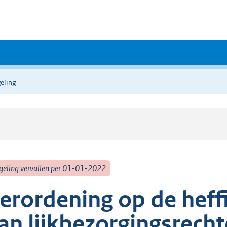
eling
geling vervallen per 01-01-2022
erordening op de heff
an lijkbezorgingsrech