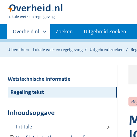
U
Lokale wet- en regelgeving
bent
Primaire
hier:
Andere
Overheid.nl
Zoeken
Uitgebreid Zoeken
sites
navigatie
binnen
U bent hier:
Lokale wet- en regelgeving
Uitgebreid zoeken
Reg
Wetstechnische informatie
Regeling tekst
Re
Inhoudsopgave
M
Intitule
I