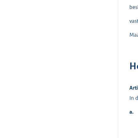
besl
vast
Maa
H
Art
In 
a.