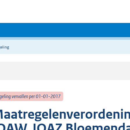
eling
geling vervallen per 01-01-2017
aatregelenverordening
OAW, IOAZ Bloemendaa