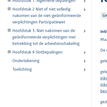
Hoofdstuk 1. Algemene bepalingen
Hoofdstuk 2 Niet of niet volledig
Ge
nakomen van de niet-geüniformeerde
verplichtingen Participatiewet
Hoofdstuk 3. Niet nakomen van de
Inti
geüniformeerde verplichtingen met
Maa
betrekking tot de arbeidsinschakeling
De 
Hoofdstuk 4 Slotbepalingen
Ondertekening
gel
Toelichting
gel
ink
ink
bes
gez