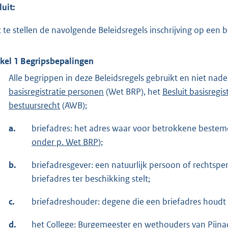
luit:
t te stellen de navolgende Beleidsregels inschrijving op ee
ikel 1 Begripsbepalingen
Alle begrippen in deze Beleidsregels gebruikt en niet na
basisregistratie personen
(Wet BRP), het
Besluit basisregi
bestuursrecht
(AWB);
a.
briefadres: het adres waar voor betrokkene beste
onder p. Wet BRP
);
b.
briefadresgever: een natuurlijk persoon of rechtspe
briefadres ter beschikking stelt;
c.
briefadreshouder: degene die een briefadres houdt 
d.
het College: Burgemeester en wethouders van Pijn