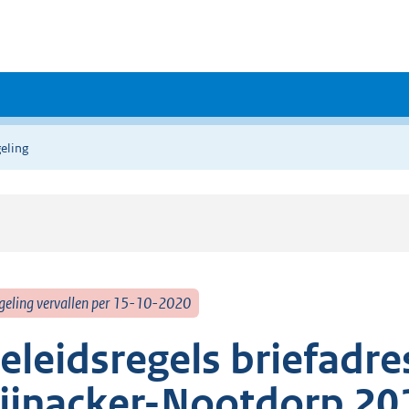
eling
geling vervallen per 15-10-2020
eleidsregels briefadr
ijnacker-Nootdorp 20