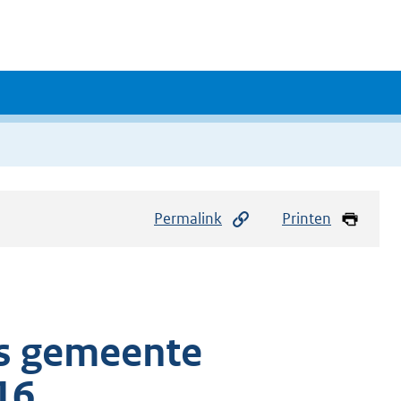
Permalink
Printen
es gemeente
16