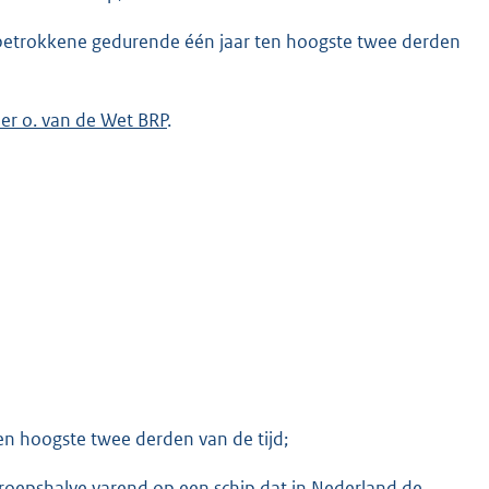
als betrokkene gedurende één jaar ten hoogste twee derden
der o. van de Wet BRP
.
ten hoogste twee derden van de tijd;
beroepshalve varend op een schip dat in Nederland de