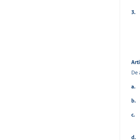
3.
Art
De 
a.
b.
c.
d.