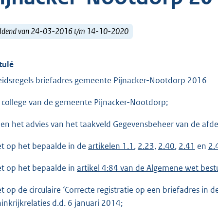
ldend van 24-03-2016 t/m 14-10-2020
tulé
eidsregels briefadres gemeente Pijnacker-Nootdorp 2016
 college van de gemeente Pijnacker-Nootdorp;
ien het advies van het taakveld Gegevensbeheer van de afdel
et op het bepaalde in de
artikelen 1.1
,
2.23
,
2.40
,
2.41
en
2.
et op het bepaalde in
artikel 4:84 van de Algemene wet best
et op de circulaire ‘Correcte registratie op een briefadres i
inkrijkrelaties d.d. 6 januari 2014;