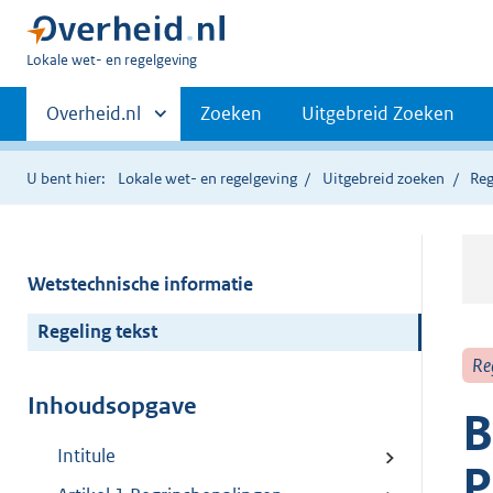
U
Lokale wet- en regelgeving
bent
Primaire
hier:
Andere
Overheid.nl
Zoeken
Uitgebreid Zoeken
sites
navigatie
binnen
U bent hier:
Lokale wet- en regelgeving
Uitgebreid zoeken
Reg
Wetstechnische informatie
Regeling tekst
Re
Inhoudsopgave
B
Intitule
P