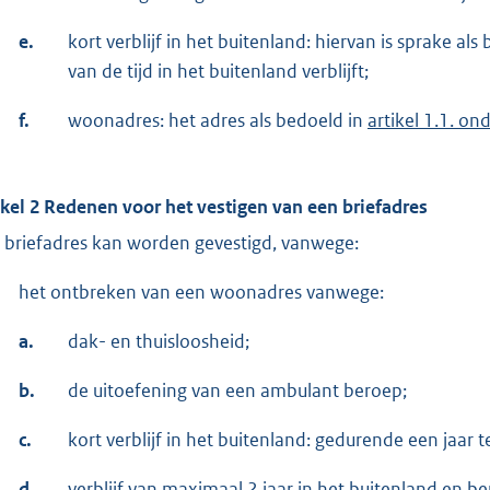
e.
kort verblijf in het buitenland: hiervan is sprake 
van de tijd in het buitenland verblijft;
f.
woonadres: het adres als bedoeld in
artikel 1.1. on
ikel 2 Redenen voor het vestigen van een briefadres
 briefadres kan worden gevestigd, vanwege:
het ontbreken van een woonadres vanwege:
a.
dak- en thuisloosheid;
b.
de uitoefening van een ambulant beroep;
c.
kort verblijf in het buitenland: gedurende een jaar 
d.
verblijf van maximaal 2 jaar in het buitenland en 