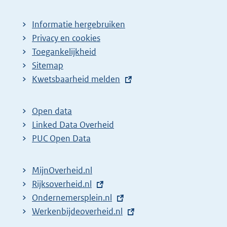
Informatie hergebruiken
Privacy en cookies
Toegankelijkheid
Sitemap
E
Kwetsbaarheid melden
x
t
Open data
e
Linked Data Overheid
r
PUC Open Data
n
e
MijnOverheid.nl
l
E
Rijksoverheid.nl
i
x
E
Ondernemersplein.nl
n
t
x
E
Werkenbijdeoverheid.nl
k
e
t
x