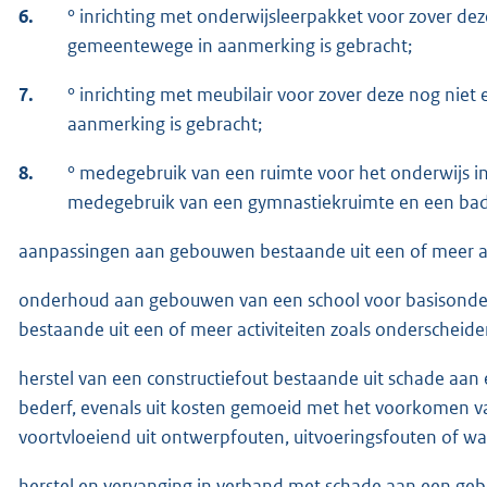
6.
° inrichting met onderwijsleerpakket voor zover deze
gemeentewege in aanmerking is gebracht;
7.
° inrichting met meubilair voor zover deze nog niet
aanmerking is gebracht;
8.
° medegebruik van een ruimte voor het onderwijs in 
medegebruik van een gymnastiekruimte en een bad
aanpassingen aan gebouwen bestaande uit een of meer acti
onderhoud aan gebouwen van een school voor basisonderwi
bestaande uit een of meer activiteiten zoals onderscheiden 
herstel van een constructiefout bestaande uit schade aa
bederf, evenals uit kosten gemoeid met het voorkomen va
voortvloeiend uit ontwerpfouten, uitvoeringsfouten of wa
herstel en vervanging in verband met schade aan een gebo