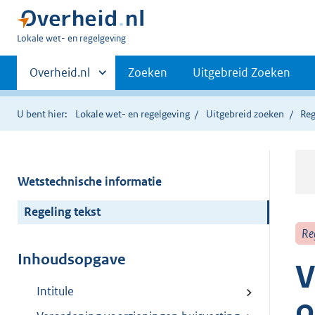
U
Lokale wet- en regelgeving
bent
Primaire
hier:
Andere
Overheid.nl
Zoeken
Uitgebreid Zoeken
sites
navigatie
binnen
U bent hier:
Lokale wet- en regelgeving
Uitgebreid zoeken
Reg
Wetstechnische informatie
Regeling tekst
Re
Inhoudsopgave
V
Intitule
o