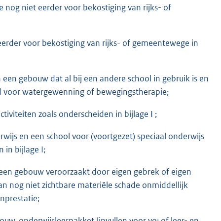
 nog niet eerder voor bekostiging van rijks- of
 eerder voor bekostiging van rijks- of gemeentewege in
een gebouw dat al bij een andere school in gebruik is en
 voor watergewenning of bewegingstherapie;
viteiten zoals onderscheiden in bijlage I ;
js en een school voor (voortgezet) speciaal onderwijs
in bijlage I;
n een gebouw veroorzaakt door eigen gebrek of eigen
n nog niet zichtbare materiële schade onmiddellijk
nprestatie;
uw, onderwijsleerpakket [invullen voor vo: of leer- en