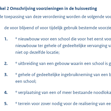
ikel 2 Omschrijving voorzieningen in de huisvesting
 de toepassing van deze verordening worden de volgende vo
de voor blijvend of voor tijdelijk gebruik bestemde voorz
1.
° nieuwbouw voor een school die voor het eerst voor
nieuwbouw ter gehele of gedeeltelijke vervanging v
niet op dezelfde locatie;
2.
° uitbreiding van een gebouw waarin een school is g
3.
° gehele of gedeeltelijke ingebruikneming van een
een school;
4.
° verplaatsing van een of meer bestaande noodloka
5.
° terrein voor zover nodig voor de realisering van 