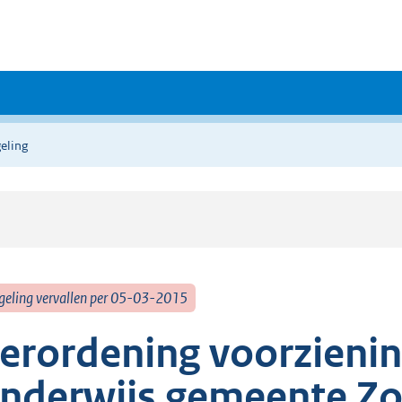
eling
geling vervallen per 05-03-2015
erordening voorzienin
nderwijs gemeente Z