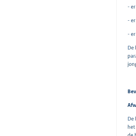
- e
- e
- er
De 
par
jon
Be
Afw
De 
het
de 