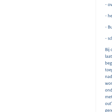
- o
- h
- B
- s
Bij
laa
beg
toe
nad
wor
ond
met
out
ger