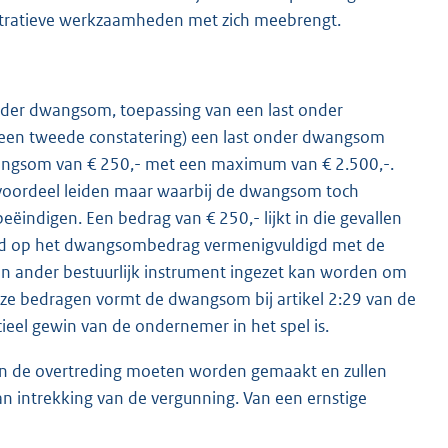
istratieve werkzaamheden met zich meebrengt.
nder dwangsom, toepassing van een last onder
 een tweede constatering) een last onder dwangsom
wangsom van € 250,- met een maximum van € 2.500,-.
el voordeel leiden maar waarbij de dwangsom toch
ëindigen. Een bedrag van € 250,- lijkt in die gevallen
eld op het dwangsombedrag vermenigvuldigd met de
en ander bestuurlijk instrument ingezet kan worden om
eze bedragen vormt de dwangsom bij artikel 2:29 van de
cieel gewin van de ondernemer in het spel is.
e aan de overtreding moeten worden gemaakt en zullen
 intrekking van de vergunning. Van een ernstige