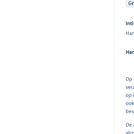
Ge
Inti
Han
Han
Op 
ver
op 
ook
bes
De 
alc