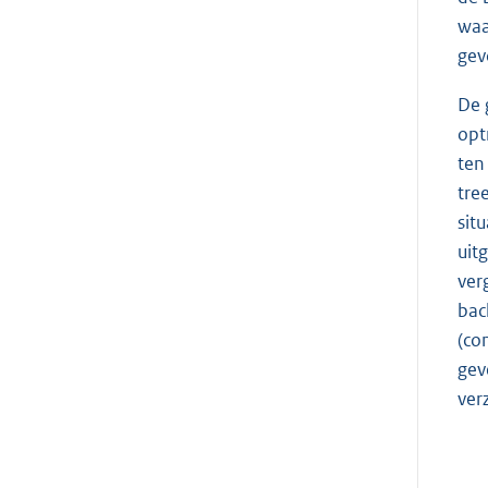
waa
gev
De 
opt
ten
tre
sit
uit
ver
bac
(co
gev
ver