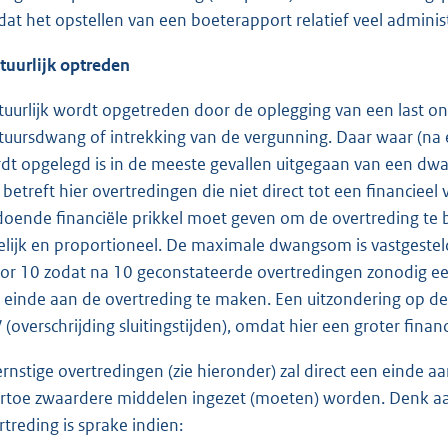
at het opstellen van een boeterapport relatief veel admin
tuurlijk optreden
tuurlijk wordt opgetreden door de oplegging van een last o
tuursdwang of intrekking van de vergunning. Daar waar (na
dt opgelegd is in de meeste gevallen uitgegaan van een d
 betreft hier overtredingen die niet direct tot een financie
doende financiële prikkel moet geven om de overtreding te be
elijk en proportioneel. De maximale dwangsom is vastgest
tor 10 zodat na 10 geconstateerde overtredingen zonodig e
 einde aan de overtreding te maken. Een uitzondering op d
 (overschrijding sluitingstijden), omdat hier een groter finan
 ernstige overtredingen (zie hieronder) zal direct een eind
rtoe zwaardere middelen ingezet (moeten) worden. Denk aan
rtreding is sprake indien: