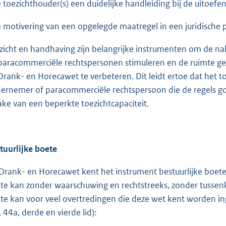
e toezichthouder(s) een duidelijke handleiding bij de uitoefe
e motivering van een opgelegde maatregel in een juridische 
zicht en handhaving zijn belangrijke instrumenten om de na
paracommerciële rechtspersonen stimuleren en de ruimte ge
Drank- en Horecawet te verbeteren. Dit leidt ertoe dat het 
ernemer of paracommerciële rechtspersoon die de regels goe
ake van een beperkte toezichtcapaciteit.
tuurlijke boete
Drank- en Horecawet kent het instrument bestuurlijke boete. 
te kan zonder waarschuwing en rechtstreeks, zonder tussenk
te kan voor veel overtredingen die deze wet kent worden ing
. 44a, derde en vierde lid):