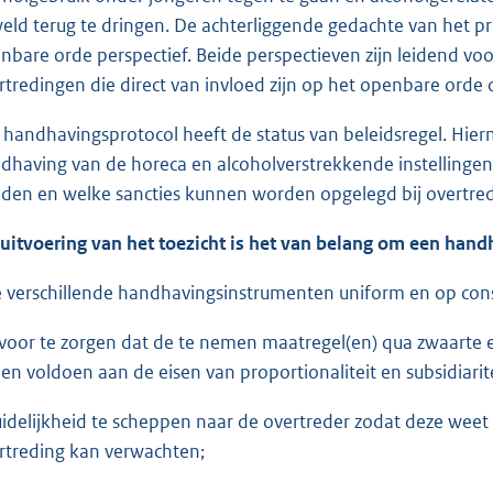
eld terug te dringen. De achterliggende gedachte van het pr
nbare orde perspectief. Beide perspectieven zijn leidend 
rtredingen die direct van invloed zijn op het openbare orde
 handhavingsprotocol heeft de status van beleidsregel. Hierm
dhaving van de horeca en alcoholverstrekkende instellingen
den en welke sancties kunnen worden opgelegd bij overtredi
 uitvoering van het toezicht is het van belang om een handh
e verschillende handhavingsinstrumenten uniform en op cons
rvoor te zorgen dat de te nemen maatregel(en) qua zwaarte en
n en voldoen aan de eisen van proportionaliteit en subsidiarite
uidelijkheid te scheppen naar de overtreder zodat deze weet
rtreding kan verwachten;