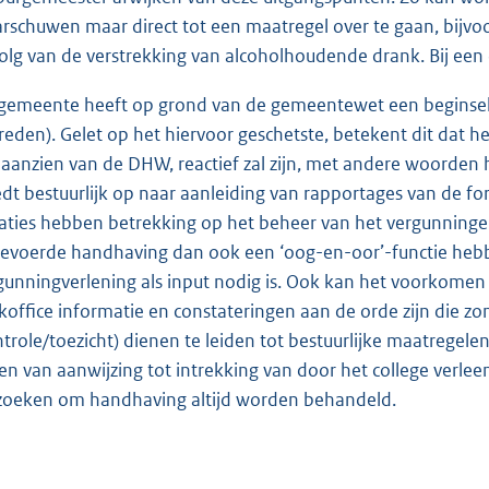
rschuwen maar direct tot een maatregel over te gaan, bijvoo
olg van de verstrekking van alcoholhoudende drank. Bij een d
gemeente heeft op grond van de gemeentewet een beginselpli
reden). Gelet op het hiervoor geschetste, betekent dit da
 aanzien van de DHW, reactief zal zijn, met andere woorden
edt bestuurlijk op naar aanleiding van rapportages van de fo
uaties hebben betrekking op het beheer van het vergunninge
gevoerde handhaving dan ook een ‘oog-en-oor’-functie hebbe
gunningverlening als input nodig is. Ook kan het voorkomen d
koffice informatie en constateringen aan de orde zijn die zo
ntrole/toezicht) dienen te leiden tot bestuurlijke maatrege
en van aanwijzing tot intrekking van door het college verlee
zoeken om handhaving altijd worden behandeld.