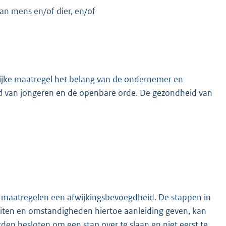
van mens en/of dier, en/of
lijke maatregel het belang van de ondernemer en
d van jongeren en de openbare orde. De gezondheid van
en maatregelen een afwijkingsbevoegdheid. De stappen in
feiten en omstandigheden hiertoe aanleiding geven, kan
en besloten om een stap over te slaan en niet eerst te