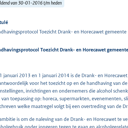
ldend van 30-01-2016 t/m heden
tulé
dhavingsprotocol Toezicht Drank- en Horecawet gemeente
dhavingsprotocol Toezicht Drank- en Horecawet gemeent
1 januari 2013 en 1 januari 2014 is de Drank- en Horecawet 
antwoordelijk voor het toezicht op en de handhaving van d
instellingen, inrichtingen en ondernemers die alcohol schen
 van toepassing op: horeca, supermarkten, evenementen, slij
chreven welke maatregel volgt bij een overtreding van de D
ambitie is om de naleving van de Drank- en Horecawet te v
oholgebruik onder jongeren tegen te gaan en alcoholgerelat