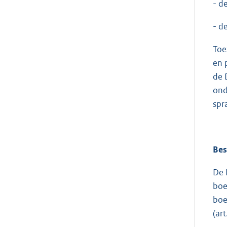
- d
- d
Toe
en 
de 
ond
spr
Bes
De 
boe
boe
(art