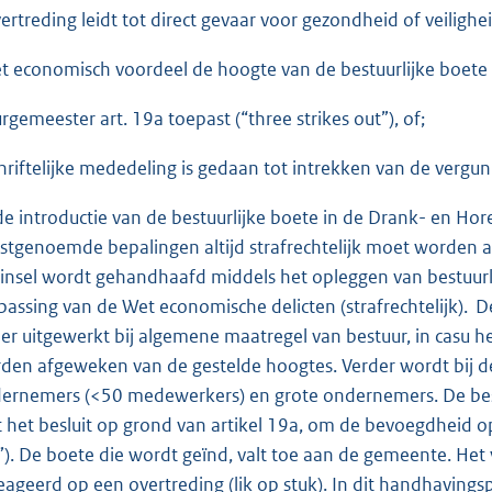
vertreding leidt tot direct gevaar voor gezondheid of veiligh
et economisch voordeel de hoogte van de bestuurlijke boete 
urgemeester art. 19a toepast (“three strikes out”), of;
chriftelijke mededeling is gedaan tot intrekken van de vergun
 de introductie van de bestuurlijke boete in de Drank- en Hor
tstgenoemde bepalingen altijd strafrechtelijk moet worden 
insel wordt gehandhaafd middels het opleggen van bestuurlij
passing van de Wet economische delicten (strafrechtelijk). De
er uitgewerkt bij algemene maatregel van bestuur, in casu h
den afgeweken van de gestelde hoogtes. Verder wordt bij d
ernemers (<50 medewerkers) en grote ondernemers. De bestu
 het besluit op grond van artikel 19a, om de bevoegdheid op
”). De boete die wordt geïnd, valt toe aan de gemeente. Het
eageerd op een overtreding (lik op stuk). In dit handhavings