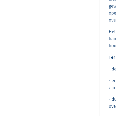
gew
ope
ove
Het
han
hou
Ter
- d
- e
zij
- d
ove