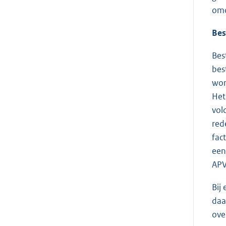
omd
Bes
Bes
bes
wor
Het
vol
red
fac
een
APV
Bij
daa
ove