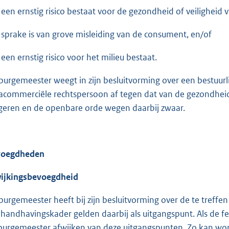
r een ernstig risico bestaat voor de gezondheid of veiligheid 
r sprake is van grove misleiding van de consument, en/of
 een ernstig risico voor het milieu bestaat.
burgemeester weegt in zijn besluitvorming over een bestuur
acommerciële rechtspersoon af tegen dat van de gezondhei
geren en de openbare orde wegen daarbij zwaar.
voegdheden
ijkingsbevoegdheid
burgemeester heeft bij zijn besluitvorming over de te treff
 handhavingskader gelden daarbij als uitgangspunt. Als de 
burgemeester afwijken van deze uitgangspunten. Zo kan word