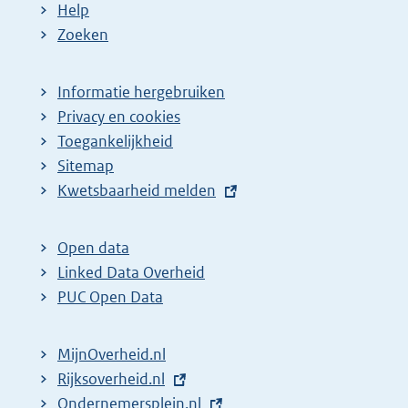
Help
Zoeken
Informatie hergebruiken
Privacy en cookies
Toegankelijkheid
Sitemap
E
Kwetsbaarheid melden
x
t
Open data
e
Linked Data Overheid
r
PUC Open Data
n
e
MijnOverheid.nl
l
E
Rijksoverheid.nl
i
x
E
Ondernemersplein.nl