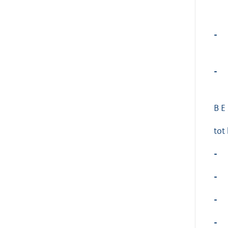
-
-
B E 
tot
-
-
-
-