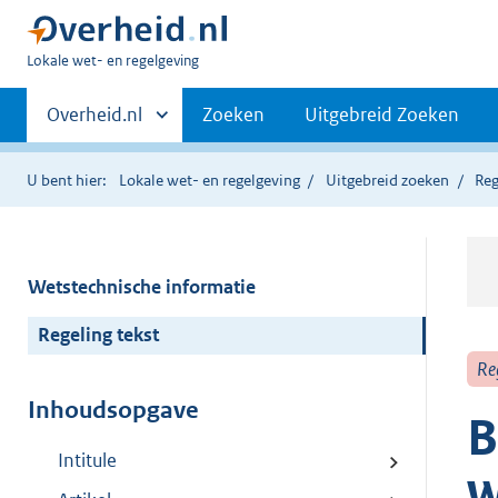
U
Lokale wet- en regelgeving
bent
Primaire
hier:
Andere
Overheid.nl
Zoeken
Uitgebreid Zoeken
sites
navigatie
binnen
U bent hier:
Lokale wet- en regelgeving
Uitgebreid zoeken
Reg
Wetstechnische informatie
Regeling tekst
Re
Inhoudsopgave
B
Intitule
w