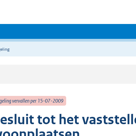
eling
geling vervallen per 15-07-2009
esluit tot het vaststel
oonplaatsen