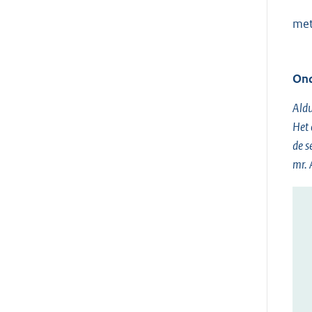
met
Ond
Aldu
Het 
de s
mr. 