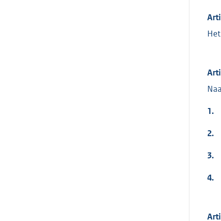
Art
Het
Art
Naa
1.
2.
3.
4.
Art