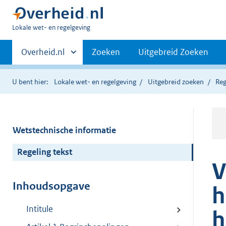
U
Lokale wet- en regelgeving
bent
Primaire
hier:
Andere
Overheid.nl
Zoeken
Uitgebreid Zoeken
sites
navigatie
binnen
U bent hier:
Lokale wet- en regelgeving
Uitgebreid zoeken
Reg
Wetstechnische informatie
Regeling tekst
V
Inhoudsopgave
h
Intitule
h