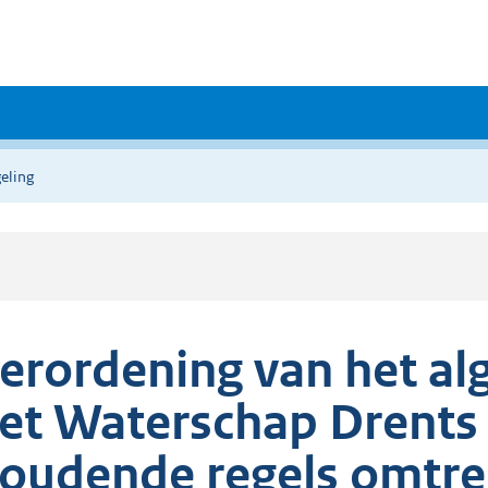
eling
erordening van het a
et Waterschap Drents 
oudende regels omtr