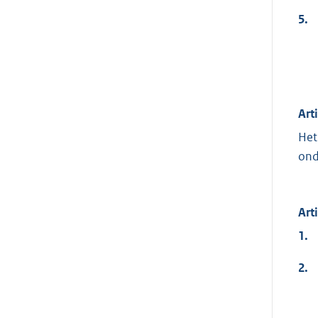
5.
Art
Het
ond
Art
1.
2.