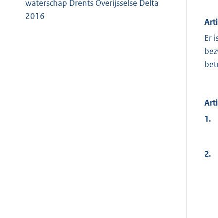
waterschap Drents Overijsselse Delta
2016
Art
Er 
bez
bet
Art
1.
2.