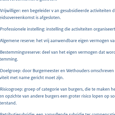
 Vrijwilliger: een begeleider v an gesubsidieerde activiteite
eidsovereenkomst is afgesloten.
 Professionele instelling: instelling die activiteiten organis
 Algemene reserve: het vrij aanwendbare eigen vermogen van 
 Bestemmingsreserve: deel van het eigen vermogen dat wo
temming.
 Doelgroep: door Burgemeester en Wethouders omschreven g
iviteit met name gericht moet zijn.
 Risicogroep: groep of categorie van burgers, die te maken
 ten opzichte van andere burgers een groter risico lopen op s
terstand.
 Retributiesubsidie: een aanvullende subsidie ter compensat