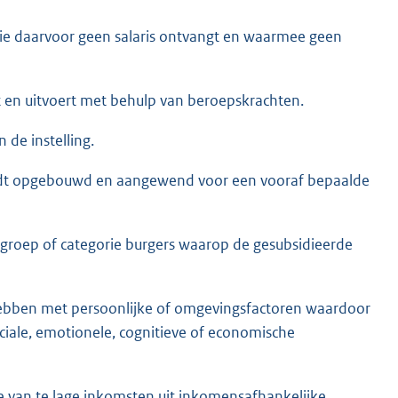
n die daarvoor geen salaris ontvangt en waarmee geen
eert en uitvoert met behulp van beroepskrachten.
de instelling.
rdt opgebouwd en aangewend voor een vooraf bepaalde
roep of categorie burgers waarop de gesubsidieerde
 hebben met persoonlijke of omgevingsfactoren waardoor
ociale, emotionele, cognitieve of economische
ie van te lage inkomsten uit inkomensafhankelijke