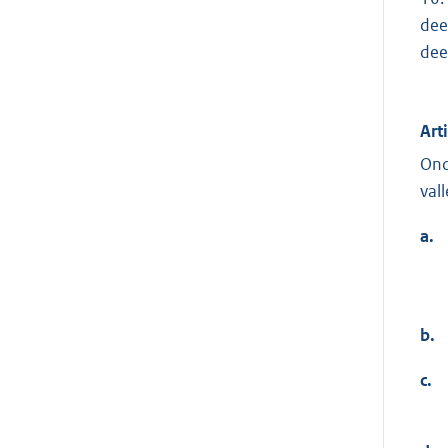
dee
dee
Art
Ond
val
a.
b.
c.