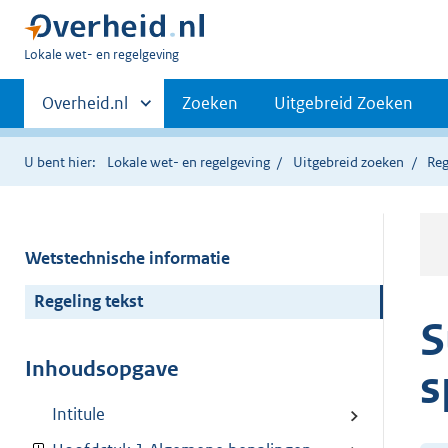
U
Lokale wet- en regelgeving
bent
Primaire
hier:
Andere
Overheid.nl
Zoeken
Uitgebreid Zoeken
sites
navigatie
binnen
U bent hier:
Lokale wet- en regelgeving
Uitgebreid zoeken
Reg
Wetstechnische informatie
Regeling tekst
S
Inhoudsopgave
s
Intitule