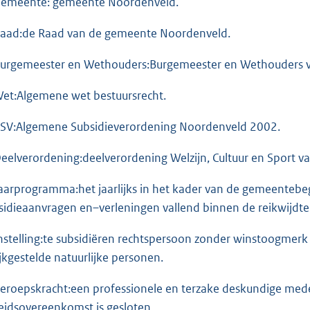
Gemeente: gemeente Noordenveld.
Raad:de Raad van de gemeente Noordenveld.
Burgemeester en Wethouders:Burgemeester en Wethouders 
Wet:Algemene wet bestuursrecht.
ASV:Algemene Subsidieverordening Noordenveld 2002.
Deelverordening:deelverordening Welzijn, Cultuur en Sport 
Jaarprogramma:het jaarlijks in het kader van de gemeentebegr
sidieaanvragen en–verleningen vallend binnen de reikwijdte
Instelling:te subsidiëren rechtspersoon zonder winstoogme
ijkgestelde natuurlijke personen.
Beroepskracht:een professionele en terzake deskundige med
eidsovereenkomst is gesloten.