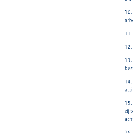
10.
arb
11.
12.
13.
bes
14.
act
15.
zij
ach
16.