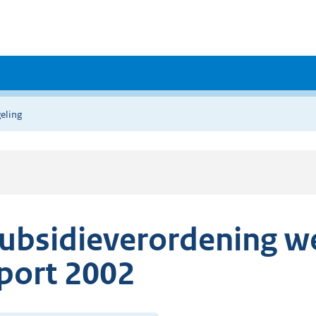
eling
ubsidieverordening wel
port 2002