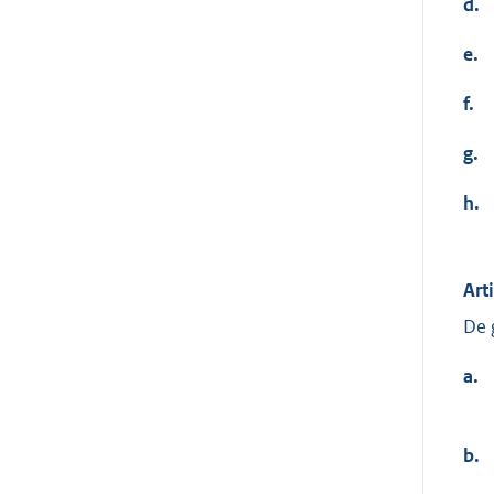
d.
e.
f.
g.
h.
Art
De 
a.
b.