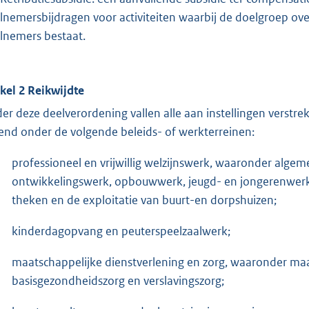
lnemersbijdragen voor activiteiten waarbij de doelgroep ov
lnemers bestaat.
ikel 2 Reikwijdte
er deze deelverordening vallen alle aan instellingen verstrekt
lend onder de volgende beleids- of werkterreinen:
professioneel en vrijwillig welzijnswerk, waaronder algem
ontwikkelingswerk, opbouwwerk, jeugd- en jongerenwerk, 
theken en de exploitatie van buurt-en dorpshuizen;
kinderdagopvang en peuterspeelzaalwerk;
maatschappelijke dienstverlening en zorg, waaronder maa
basisgezondheidszorg en verslavingszorg;