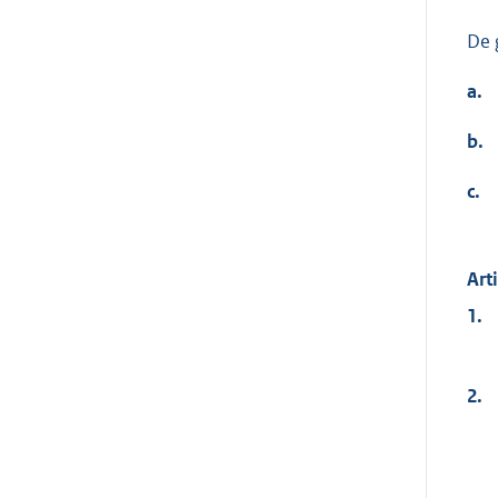
De 
a.
b.
c.
Art
1.
2.