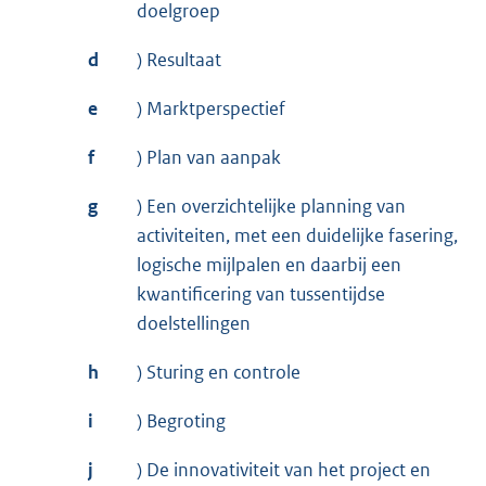
doelgroep
d
) Resultaat
e
) Marktperspectief
f
) Plan van aanpak
g
) Een overzichtelijke planning van
activiteiten, met een duidelijke fasering,
logische mijlpalen en daarbij een
kwantificering van tussentijdse
doelstellingen
h
) Sturing en controle
i
) Begroting
j
) De innovativiteit van het project en